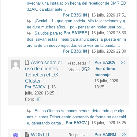
ovechar una instalacion hecha del repetidor de DMR ED
3ZAK, cambiar ante...
Por EB3GHN
| 16 julio, 2026 17:51
¡Genial... ! - que gran noticia. Mis felicitaciones y q
ue dure muchos años. pd.- pensar en poder usar pol...
Por EA1FBF
| 15 julio, 2026 23:50
Saludos para to
dos, sirvan estas lineas para anunciaros la puesta en m
archa de un nuevo repetidor, esta vez en la banda ...
Por EB3GHN
| 15 julio, 2026 22:30
1
Aviso sobre el
Por EA3CV
Respuestas:
uso de clientes
252
Ver último
Visitas:
Telnet en el DX
mensaje
Cluster
16 julio, 2026
Por EA3CV
| 16
13:25
julio, 2026 13:25 |
Foro:
HF
En las últimas semanas hemos detectado que algu
nos clientes Telnet están operando de forma no deseabl
Por EA3CV
| 16 julio, 2026 13:25
e, generando carga ...
WORLD
Por EA8RM
Respuestas: