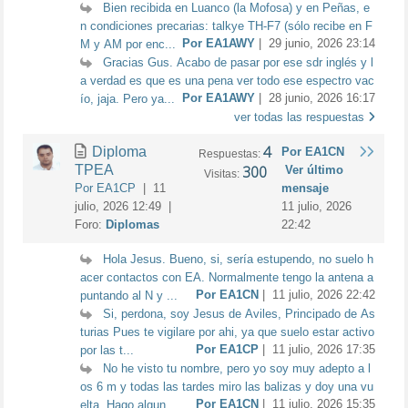
Bien recibida en Luanco (la Mofosa) y en Peñas, e
n condiciones precarias: talkye TH-F7 (sólo recibe en F
Por EA1AWY
| 29 junio, 2026 23:14
M y AM por enc...
Gracias Gus. Acabo de pasar por ese sdr inglés y l
a verdad es que es una pena ver todo ese espectro vac
Por EA1AWY
| 28 junio, 2026 16:17
ío, jaja. Pero ya...
ver todas las respuestas
4
Diploma
Por EA1CN
Respuestas:
TPEA
300
Ver último
Visitas:
Por EA1CP
| 11
mensaje
julio, 2026 12:49 |
11 julio, 2026
Foro:
Diplomas
22:42
Hola Jesus. Bueno, si, sería estupendo, no suelo h
acer contactos con EA. Normalmente tengo la antena a
Por EA1CN
| 11 julio, 2026 22:42
puntando al N y ...
Si, perdona, soy Jesus de Aviles, Principado de As
turias Pues te vigilare por ahi, ya que suelo estar activo
Por EA1CP
| 11 julio, 2026 17:35
por las t...
No he visto tu nombre, pero yo soy muy adepto a l
os 6 m y todas las tardes miro las balizas y doy una vu
Por EA1CN
| 11 julio, 2026 15:35
elta. Hago algun...