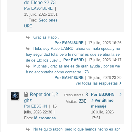
de Elche ?? 73
Por EA9648URE
|
15 julio, 2026 13:51
| Foro:
Secciones
URE
Gracias Paco .
Por EA9648URE
| 17 julio, 2026 16:26
Hola, soy Paco EA5RD, ahora es mala epoca y no
hay seguridad total pero lo normal es que se abra la se
Por EA5RD
| 17 julio, 2026 14:17
de de Elx los Juev...
Muchas , gracias me es de gran ayuda , por su we
b no encontraba cómo contactar . 73
Por EA9648URE
| 16 julio, 2026 23:29
ver todas las respuestas
3
Repetidor 1,2
Por EB3GHN
Respuestas:
ghz
230
Ver último
Visitas:
Por EB3GHN
| 15
mensaje
julio, 2026 22:30 |
16 julio, 2026
Foro:
Microondas
17:51
No te quito razon, pero lo que hemos hecho es apr