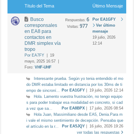
Título del Tema
Último Mensaje
6
Busco
Por EA1GFY
Respuestas:
corresponsales
977
Ver último
Visitas:
en EA8 para
mensaje
contactos en
19 julio, 2026
DMR simplex vía
12:14
tropo
Por EA7FY
| 19
mayo, 2025 16:57 |
Foro:
VHF-UHF
Interesante prueba. Según yo tenia entendido el mo
do DMR estaba limitado en distancia por los 30ms de ti
Por EA1GFY
| 19 julio, 2026 12:14
empo de sincroní...
Hola. Lamento vuestra frustración, no tengo equipo
s para poder trabajar esa modalidad en concreto, si cad
Por EA8BPX
| 17 julio, 2026 08:54
a vez que sa...
Hola Juan, Massimiliano desde EA5, Denia.Para m
i vale el mismo sentimiento de decepción. Pensaba que
Por EA5JQY
| 16 julio, 2026 19:26
el artículo en la r...
ver todas las respuestas