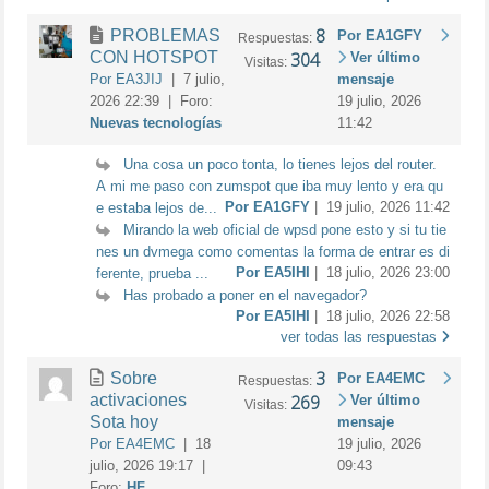
8
PROBLEMAS
Por EA1GFY
Respuestas:
CON HOTSPOT
304
Ver último
Visitas:
Por EA3JIJ
| 7 julio,
mensaje
2026 22:39 | Foro:
19 julio, 2026
Nuevas tecnologías
11:42
Una cosa un poco tonta, lo tienes lejos del router.
A mi me paso con zumspot que iba muy lento y era qu
Por EA1GFY
| 19 julio, 2026 11:42
e estaba lejos de...
Mirando la web oficial de wpsd pone esto y si tu tie
nes un dvmega como comentas la forma de entrar es di
Por EA5IHI
| 18 julio, 2026 23:00
ferente, prueba ...
Has probado a poner en el navegador?
Por EA5IHI
| 18 julio, 2026 22:58
ver todas las respuestas
3
Sobre
Por EA4EMC
Respuestas:
activaciones
269
Ver último
Visitas:
Sota hoy
mensaje
Por EA4EMC
| 18
19 julio, 2026
julio, 2026 19:17 |
09:43
Foro:
HF