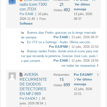
21
radio Icom 7300
Ver último
con JTDX
492
mensaje
Visitas:
Por EA6B
| 10 julio,
13 julio, 2026
2026 11:40 | Foro:
09:37
Software
Buenos dias Pedro, gracisas ya lo tengo marcado
Por EA6B
| 13 julio, 2026 09:37
de siempre.
En JTX ve a Settings - Audio. Última sección.
Por EA3FNM
| 12 julio, 2026 22:53
Buenas tardes Pedro, donde está el icono para mar
car que recuerde la potencia. Gracias José Luis, pues l
Por EA6B
| 12 julio, 2026 19:55
o que coment...
ver todas las respuestas
AVERÍA
Por EA1AWY
Respuestas:
15
RECURRENTE
Ver último
DE DIODOS
699
mensaje
Visitas:
DETECTORES
12 julio, 2026
EN MFJ 969
13:21
Por EA4DKJ
| 26
junio, 2026 08:54 |