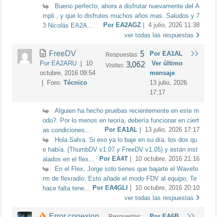
Bueno perfecto, ahora a disfrutar nuevamente del A
mpli., y que lo disfrutes muchos años mas. Saludos y 7
Por EA2AGZ
| 4 julio, 2026 11:38
3 Nicolás EA2A...
ver todas las respuestas
5
FreeDV
Por EA1AL
Respuestas:
3,062
Por EA2ARU
| 10
Ver último
Visitas:
octubre, 2016 09:54
mensaje
| Foro:
Técnico
13 julio, 2026
17:17
Alguien ha hecho pruebas recientemente en este m
odo?. Por lo menos en teoría, debería funcionar en ciert
Por EA1AL
| 13 julio, 2026 17:17
as condiciones...
Hola Salva. Si eso ya lo baje en su día, los dos qu
e había. (ThumbDV v1.07 y FreeDV v1.05) y están inst
Por EA4T
| 10 octubre, 2016 21:16
alados en el flex...
En el Flex, Jorge solo tienes que bajarte el Wavefo
rm de flexradio. Esto añade el modo FDV al equipo. Te
Por EA4GLI
| 10 octubre, 2016 20:10
hace falta tene...
ver todas las respuestas
Error conexion
Por EA6B
Respuestas: