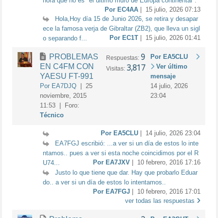
nora que no es "el último muro de Europa continental".
Por EC4AA
| 15 julio, 2026 07:13
Hola,Hoy día 15 de Junio 2026, se retira y desapar
ece la famosa verja de Gibraltar (ZB2), que lleva un sigl
Por EC1T
| 15 julio, 2026 01:41
o separando f...
9
PROBLEMAS
Por EA5CLU
Respuestas:
EN C4FM CON
3,817
Ver último
Visitas:
YAESU FT-991
mensaje
Por EA7DJQ
| 25
14 julio, 2026
noviembre, 2015
23:04
11:53 | Foro:
Técnico
Por EA5CLU
| 14 julio, 2026 23:04
EA7FGJ escribió: ...a ver si un día de estos lo inte
ntamos.. pues a ver si esta noche coincidimos por el R
Por EA7JXV
| 10 febrero, 2016 17:16
U74...
Justo lo que tiene que dar. Hay que probarlo Eduar
do.. a ver si un día de estos lo intentamos..
Por EA7FGJ
| 10 febrero, 2016 17:01
ver todas las respuestas