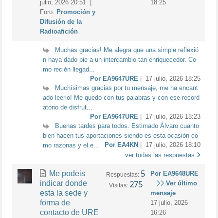
julio, 2026 20:51 |
18:25
Foro:
Promoción y
Difusión de la
Radioafición
Muchas gracias! Me alegra que una simple reflexió
n haya dado pie a un intercambio tan enriquecedor. Co
mo recién llegad...
Por EA9647URE
| 17 julio, 2026 18:25
Muchísimas gracias por tu mensaje, me ha encant
ado leerlo! Me quedo con tus palabras y con ese record
atorio de disfrut...
Por EA9647URE
| 17 julio, 2026 18:23
Buenas tardes para todos. Estimado Álvaro cuanto
bien hacen tus aportaciones siendo es esta ocasión co
Por EA4KN
| 17 julio, 2026 18:10
mo razonas y el e...
ver todas las respuestas
5
Me podeis
Por EA9648URE
Respuestas:
indicar donde
275
Ver último
Visitas:
esta la sede y
mensaje
forma de
17 julio, 2026
contacto de URE
16:26