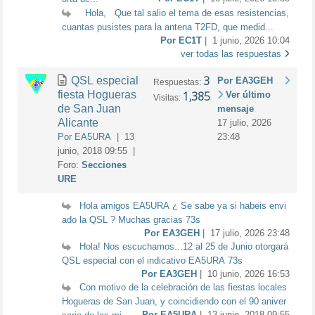
Hola, Que tal salio el tema de esas resistencias,
cuantas pusistes para la antena T2FD, que medid...
Por EC1T
| 1 junio, 2026 10:04
ver todas las respuestas
3
QSL especial
Por EA3GEH
Respuestas:
fiesta Hogueras
1,385
Ver último
Visitas:
de San Juan
mensaje
Alicante
17 julio, 2026
Por EA5URA
| 13
23:48
junio, 2018 09:55 |
Foro:
Secciones
URE
Hola amigos EA5URA ¿ Se sabe ya si habeis envi
ado la QSL ? Muchas gracias 73s
Por EA3GEH
| 17 julio, 2026 23:48
Hola! Nos escuchamos...12 al 25 de Junio otorgará
QSL especial con el indicativo EA5URA 73s
Por EA3GEH
| 10 junio, 2026 16:53
Con motivo de la celebración de las fiestas locales
Hogueras de San Juan, y coincidiendo con el 90 aniver
Por EA5URA
| 13 junio, 2018 09:55