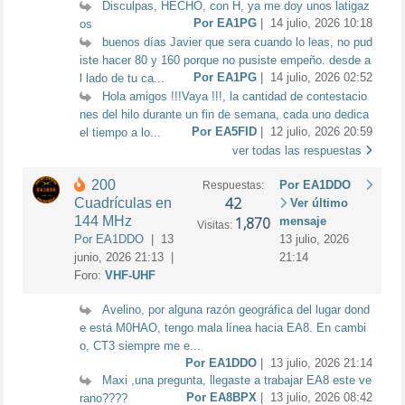
Disculpas, HECHO, con H, ya me doy unos latigaz
Por EA1PG
| 14 julio, 2026 10:18
os
buenos días Javier que sera cuando lo leas, no pud
iste hacer 80 y 160 porque no pusiste empeño. desde a
Por EA1PG
| 14 julio, 2026 02:52
l lado de tu ca...
Hola amigos !!!Vaya !!!, la cantidad de contestacio
nes del hilo durante un fin de semana, cada uno dedica
Por EA5FID
| 12 julio, 2026 20:59
el tiempo a lo...
ver todas las respuestas
200
Por EA1DDO
Respuestas:
42
Cuadrículas en
Ver último
144 MHz
1,870
mensaje
Visitas:
Por EA1DDO
| 13
13 julio, 2026
junio, 2026 21:13 |
21:14
Foro:
VHF-UHF
Avelino, por alguna razón geográfica del lugar dond
e está M0HAO, tengo mala línea hacia EA8. En cambi
o, CT3 siempre me e...
Por EA1DDO
| 13 julio, 2026 21:14
Maxi ,una pregunta, llegaste a trabajar EA8 este ve
Por EA8BPX
| 13 julio, 2026 08:42
rano????