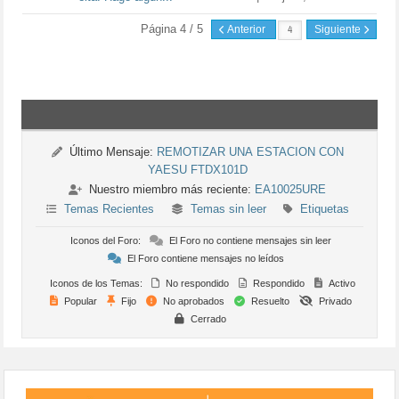
Página 4 / 5
Anterior
Siguiente
Último Mensaje:
REMOTIZAR UNA ESTACION CON
YAESU FTDX101D
Nuestro miembro más reciente:
EA10025URE
Temas Recientes
Temas sin leer
Etiquetas
Iconos del Foro:
El Foro no contiene mensajes sin leer
El Foro contiene mensajes no leídos
Iconos de los Temas:
No respondido
Respondido
Activo
Popular
Fijo
No aprobados
Resuelto
Privado
Cerrado