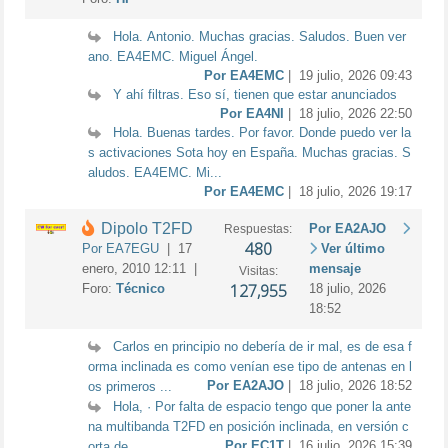
Hola. Antonio. Muchas gracias. Saludos. Buen ver
ano. EA4EMC. Miguel Ángel.
Por EA4EMC
| 19 julio, 2026 09:43
Y ahí filtras. Eso sí, tienen que estar anunciados
Por EA4NI
| 18 julio, 2026 22:50
Hola. Buenas tardes. Por favor. Donde puedo ver la
s activaciones Sota hoy en España. Muchas gracias. S
aludos. EA4EMC. Mi...
Por EA4EMC
| 18 julio, 2026 19:17
Dipolo T2FD
Por EA2AJO
Respuestas:
480
Por EA7EGU
| 17
Ver último
enero, 2010 12:11 |
mensaje
Visitas:
127,955
Foro:
Técnico
18 julio, 2026
18:52
Carlos en principio no debería de ir mal, es de esa f
orma inclinada es como venían ese tipo de antenas en l
Por EA2AJO
| 18 julio, 2026 18:52
os primeros ...
Hola, · Por falta de espacio tengo que poner la ante
na multibanda T2FD en posición inclinada, en versión c
Por EC1T
| 16 julio, 2026 15:39
orta de...