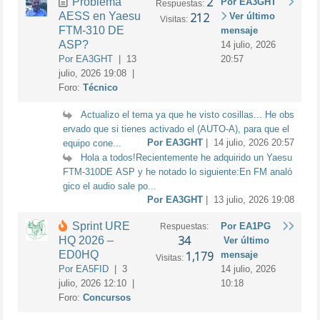
2
Problema
Por EA3GHT
Respuestas:
AESS en Yaesu
212
Ver último
Visitas:
FTM-310 DE
mensaje
ASP?
14 julio, 2026
Por EA3GHT
| 13
20:57
julio, 2026 19:08 |
Foro:
Técnico
Actualizo el tema ya que he visto cosillas... He obs
ervado que si tienes activado el (AUTO-A), para que el
Por EA3GHT
| 14 julio, 2026 20:57
equipo cone...
Hola a todos!Recientemente he adquirido un Yaesu
FTM-310DE ASP y he notado lo siguiente:En FM analó
gico el audio sale po...
Por EA3GHT
| 13 julio, 2026 19:08
Sprint URE
Por EA1PG
Respuestas:
34
HQ 2026 –
Ver último
ED0HQ
1,179
mensaje
Visitas:
Por EA5FID
| 3
14 julio, 2026
julio, 2026 12:10 |
10:18
Foro:
Concursos