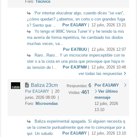
Foro:
Técnico
Por intentar elucubrar algo, cuando dices "se van",
¿cómo quedan? ¿abiertos, en corto o con grandes fuga
Por EA1AWY
| 12 julio, 2026 13:21
s? Siento que ...
Yo tengo el 989C Versa Tuner V y he tenido la mis
ma avería de forma repetitiva, he cambiado los diodos
muchas veces, va...
Por EA7BUU
| 12 julio, 2026 12:07
Raro...Raro... Y un microcorte imperceptible con te
ster o a la cista en una pista que provoque que haya m
Por EA3FNM
| 12 julio, 2026 10:48
ás tensión de l...
ver todas las respuestas
6
Baliza 23cm
Por EA1AWY
Respuestas:
461
Por EA1AWY
| 20
Ver último
Visitas:
junio, 2026 08:00 |
mensaje
Foro:
Microondas
12 julio, 2026
13:10
Baliza experimental apagada. Si alguien necesita q
ue la conecte puntualmente que me lo comunique por a
Por EA1AWY
| 12 julio, 2026 13:10
quí. Un saludo