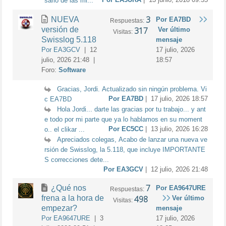
sario de las mi...
3
NUEVA
Por EA7BD
Respuestas:
versión de
317
Ver último
Visitas:
Swisslog 5.118
mensaje
Por EA3GCV
| 12
17 julio, 2026
julio, 2026 21:48 |
18:57
Foro:
Software
Gracias, Jordi. Actualizado sin ningún problema. Vi
Por EA7BD
| 17 julio, 2026 18:57
c EA7BD
Hola Jordi... darte las gracias por tu trabajo... y ant
e todo por mi parte que ya lo hablamos en su moment
Por EC5CC
| 13 julio, 2026 16:28
o.. el clikar ...
Apreciados colegas, Acabo de lanzar una nueva ve
rsión de Swisslog, la 5.118, que incluye IMPORTANTE
S correcciones dete...
Por EA3GCV
| 12 julio, 2026 21:48
7
¿Qué nos
Por EA9647URE
Respuestas:
frena a la hora de
498
Ver último
Visitas:
empezar?
mensaje
Por EA9647URE
| 3
17 julio, 2026