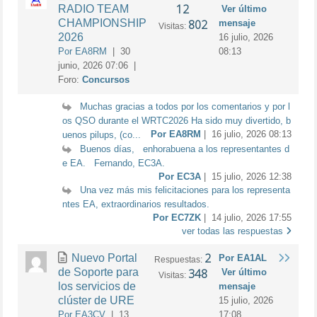
12
RADIO TEAM
Ver último
CHAMPIONSHIP
802
mensaje
Visitas:
2026
16 julio, 2026
Por EA8RM
| 30
08:13
junio, 2026 07:06 |
Foro:
Concursos
Muchas gracias a todos por los comentarios y por l
os QSO durante el WRTC2026 Ha sido muy divertido, b
Por EA8RM
| 16 julio, 2026 08:13
uenos pilups, (co...
Buenos días, enhorabuena a los representantes d
e EA. Fernando, EC3A.
Por EC3A
| 15 julio, 2026 12:38
Una vez más mis felicitaciones para los representa
ntes EA, extraordinarios resultados.
Por EC7ZK
| 14 julio, 2026 17:55
ver todas las respuestas
2
Nuevo Portal
Por EA1AL
Respuestas:
de Soporte para
348
Ver último
Visitas:
los servicios de
mensaje
clúster de URE
15 julio, 2026
Por EA3CV
| 13
17:08