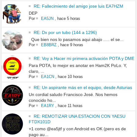
RE: Fallecimiento del amigo jose luis EA7HZM
DEP
Por
EA5JN
,
hace 5 horas
RE: Dx por un tubo (144 a 1296)
Que bien nos lo pasamos aqui abajo ..... el se...
Por
EB8BRZ
,
hace 9 horas
RE: Voy a Hacer mi primera activación POTA y DME
Para POTA, lo mejor es anotar en Ham2K PoLo. Y,
claro, ...
Por
EA1CN
,
hace 10 horas
RE: Un aspirante más en el equipo, desde Asturias
Un cordial saludo Francisco José. Nos hemos
conocido ho...
Por
EA1RY
,
hace 11 horas
RE: REMOTIZAR UNA ESTACION CON YAESU
FTDX101D
+1 como @ea5jtf y con Android es OK (pero es de
pago au...