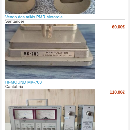
Vendo dos talkis PMR Motorola
Santander
60.00€
HI-MOUND MK-703
Cantabria
110.00€