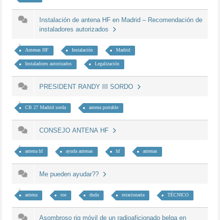
Instalación de antena HF en Madrid – Recomendación de
instaladores autorizados
Antenas HF
Instalación
Madrid
Instaladores autorizados
Legalización
PRESIDENT RANDY III SORDO
CB 27 Madrid sorda
antena portable
CONSEJO ANTENA HF
antena hf
ayuda antenas
hf
antenas
Me pueden ayudar??
antena
roe
duda
estacionaria
TÉCNICO
Asombroso rig móvil de un radioaficionado belga en