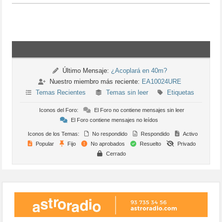
Último Mensaje:
¿Acoplará en 40m?
Nuestro miembro más reciente:
EA10024URE
Temas Recientes
Temas sin leer
Etiquetas
Iconos del Foro:
El Foro no contiene mensajes sin leer
El Foro contiene mensajes no leídos
Iconos de los Temas:
No respondido
Respondido
Activo
Popular
Fijo
No aprobados
Resuelto
Privado
Cerrado