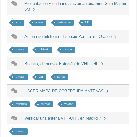
Presentación y duda instalacion antena Sirio Gain Master
5/8
sirio
antena
instalacion
CB
Antena de telefonía - Espacio Particular - Orange
antenas
telefonía
orange
Buenas, de nuevo. Estación de VHF-UHF
antenas
vhf
novato
HACER MAPA DE COBERTURA ANTENAS
cobertura
antenas
ve2dbe
Verificar una antena VHF-UHF, en Madrid ?
antenas