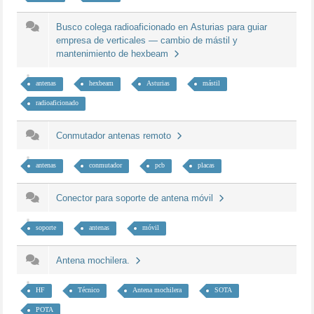
Busco colega radioaficionado en Asturias para guiar
empresa de verticales — cambio de mástil y
mantenimiento de hexbeam
antenas
hexbeam
Asturias
mástil
radioaficionado
Conmutador antenas remoto
antenas
conmutador
pcb
placas
Conector para soporte de antena móvil
soporte
antenas
móvil
Antena mochilera.
HF
Técnico
Antena mochilera
SOTA
POTA