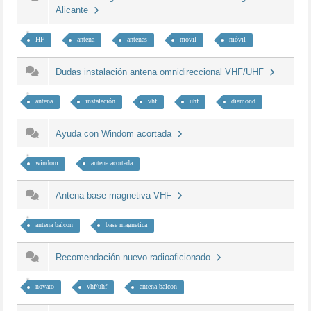
Alicante
HF
antena
antenas
movil
móvil
Dudas instalación antena omnidireccional VHF/UHF
antena
instalación
vhf
uhf
diamond
Ayuda con Windom acortada
windom
antena acortada
Antena base magnetiva VHF
antena balcon
base magnetica
Recomendación nuevo radioaficionado
novato
vhf/uhf
antena balcon