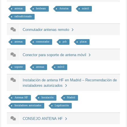
antenas
hexbeam
Asturias
mástil
radioaficionado
Conmutador antenas remoto
antenas
conmutador
pcb
placas
Conector para soporte de antena móvil
soporte
antenas
móvil
Instalación de antena HF en Madrid – Recomendación de
instaladores autorizados
Antenas HF
Instalación
Madrid
Instaladores autorizados
Legalización
CONSEJO ANTENA HF