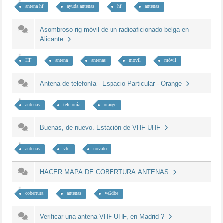
antena hf
ayuda antenas
hf
antenas
Asombroso rig móvil de un radioaficionado belga en
Alicante
HF
antena
antenas
movil
móvil
Antena de telefonía - Espacio Particular - Orange
antenas
telefonía
orange
Buenas, de nuevo. Estación de VHF-UHF
antenas
vhf
novato
HACER MAPA DE COBERTURA ANTENAS
cobertura
antenas
ve2dbe
Verificar una antena VHF-UHF, en Madrid ?