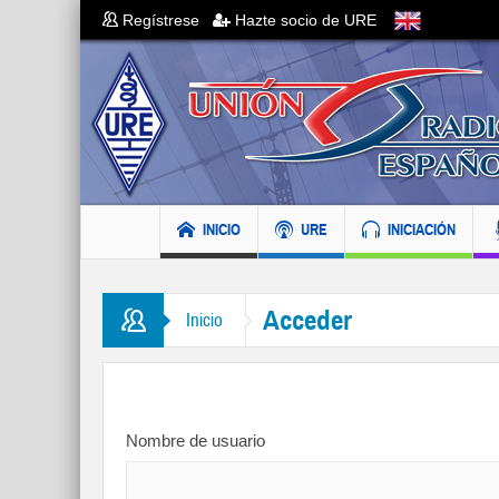
Regístrese
Hazte socio de URE
INICIO
URE
INICIACIÓN
Acceder
Inicio
Nombre de usuario