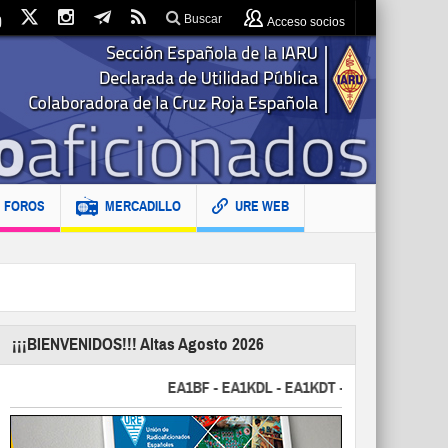
Buscar
Acceso socios
FOROS
MERCADILLO
URE WEB
¡¡¡BIENVENIDOS!!! Altas Agosto 2026
EA1BF - EA1KDL - EA1KDT - EA2FBJ - EA2FJU - 