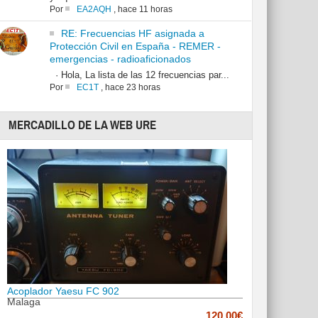
Por
EA2AQH
,
hace 11 horas
RE: Frecuencias HF asignada a
Protección Civil en España - REMER -
emergencias - radioaficionados
· Hola, La lista de las 12 frecuencias par...
Por
EC1T
,
hace 23 horas
MERCADILLO DE LA WEB URE
Acoplador Yaesu FC 902
Malaga
120.00€