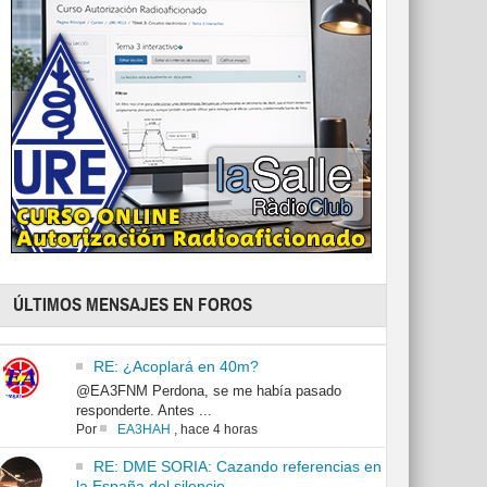
ÚLTIMOS MENSAJES EN FOROS
RE: ¿Acoplará en 40m?
@EA3FNM Perdona, se me había pasado
responderte. Antes ...
Por
EA3HAH
,
hace 4 horas
RE: DME SORIA: Cazando referencias en
la España del silencio