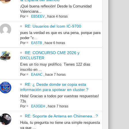
¡Qué buena reflexión! Desde la Comunidad
Valenciana...
Por
EB5EEV
,
hace 4 horas
RE: Usuarios del Icom IC-9700
pues la verdad es que es una pena, porque para
poder "c...
Por
EA5TB
,
hace 6 horas
RE: CONCURSO CME 2026 y
DXCLUSTER
Eres un tío muy prolífico. Tienes 122 días
inscrito en ...
Por
EA4AC
,
hace 7 horas
RE: ¿ Desde donde se copia esta
información para spotear en cluster ?
Hola! Gracias a todos por vuestras respuestas!
73s
Por
EA3GEH
,
hace 7 horas
RE: Soporte de Antena en Chimenea...?
Hola, tu pregunta no tiene una simple respuesta
ya que ...