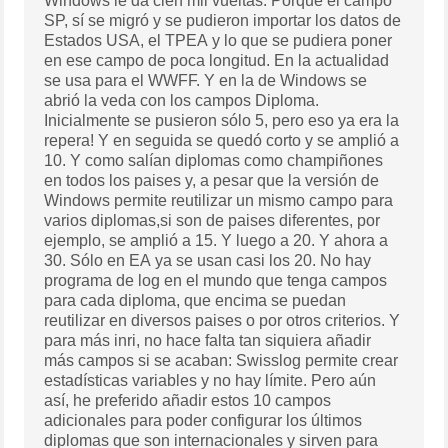
Windows le da cien mil vueltas. Porque el campo
SP, sí se migró y se pudieron importar los datos de
Estados USA, el TPEA y lo que se pudiera poner
en ese campo de poca longitud. En la actualidad
se usa para el WWFF. Y en la de Windows se
abrió la veda con los campos Diploma.
Inicialmente se pusieron sólo 5, pero eso ya era la
repera! Y en seguida se quedó corto y se amplió a
10. Y como salían diplomas como champiñones
en todos los paises y, a pesar que la versión de
Windows permite reutilizar un mismo campo para
varios diplomas,si son de paises diferentes, por
ejemplo, se amplió a 15. Y luego a 20. Y ahora a
30. Sólo en EA ya se usan casi los 20. No hay
programa de log en el mundo que tenga campos
para cada diploma, que encima se puedan
reutilizar en diversos paises o por otros criterios. Y
para más inri, no hace falta tan siquiera añadir
más campos si se acaban: Swisslog permite crear
estadísticas variables y no hay límite. Pero aún
así, he preferido añadir estos 10 campos
adicionales para poder configurar los últimos
diplomas que son internacionales y sirven para