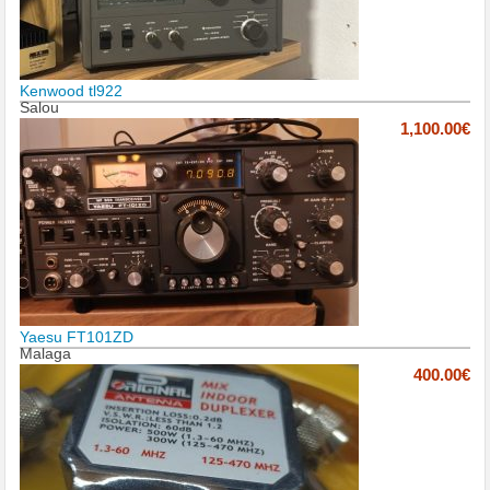
Kenwood tl922
Salou
1,100.00€
Yaesu FT101ZD
Malaga
400.00€