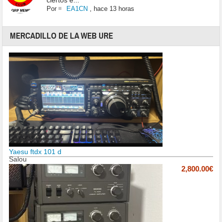
ciertos e...
Por
EA1CN
,
hace 13 horas
MERCADILLO DE LA WEB URE
Yaesu ftdx 101 d
Salou
2,800.00€