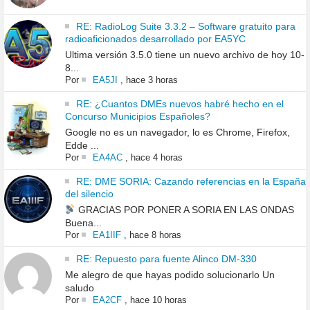
RE: RadioLog Suite 3.3.2 – Software gratuito para
radioaficionados desarrollado por EA5YC
Ultima versión 3.5.0 tiene un nuevo archivo de hoy 10-
8...
Por
EA5JI
,
hace 3 horas
RE: ¿Cuantos DMEs nuevos habré hecho en el
Concurso Municipios Españoles?
Google no es un navegador, lo es Chrome, Firefox,
Edde ...
Por
EA4AC
,
hace 4 horas
RE: DME SORIA: Cazando referencias en la España
del silencio
GRACIAS POR PONER A SORIA EN LAS ONDAS
Buena...
Por
EA1IIF
,
hace 8 horas
RE: Repuesto para fuente Alinco DM-330
Me alegro de que hayas podido solucionarlo Un
saludo
Por
EA2CF
,
hace 10 horas