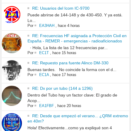
RE: Usuarios del Icom IC-9700
Puede abrirse de 144-148 y de 430-450. Y ya está.
Lo...
Por
EA3HAH
,
hace 4 horas
RE: Frecuencias HF asignada a Protección Civil en
España - REMER - emergencias - radioaficionados
· Hola, La lista de las 12 frecuencias par...
Por
EC1T
,
hace 15 horas
RE: Repuesto para fuente Alinco DM-330
Buenas tardes. No coincide la forma con el d...
Por
EC1A
,
hace 17 horas
RE: Dx por un tubo (144 a 1296)
Dentro del Tubo hay un factor clave: El grado de
Acop...
Por
EA1FBF
,
hace 20 horas
RE: Desde que empezó el verano... ¿QRM extremo
en 40m?
Hola! Efectivamente...como ya expliqué son 4