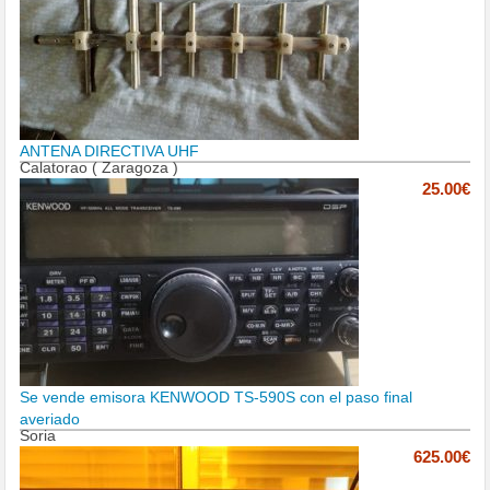
ANTENA DIRECTIVA UHF
Calatorao ( Zaragoza )
25.00€
Se vende emisora KENWOOD TS-590S con el paso final
averiado
Soria
625.00€