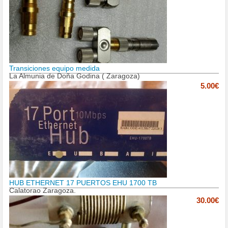
Transiciones equipo medida
La Almunia de Doña Godina ( Zaragoza)
5.00€
HUB ETHERNET 17 PUERTOS EHU 1700 TB
Calatorao Zaragoza.
30.00€