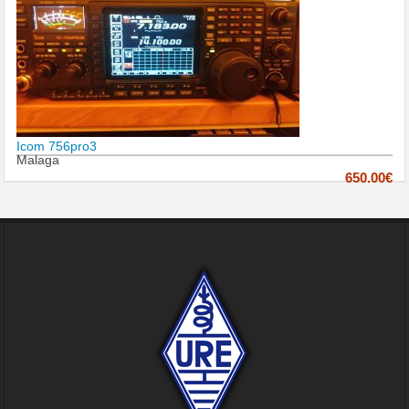
Icom 756pro3
Malaga
650.00€