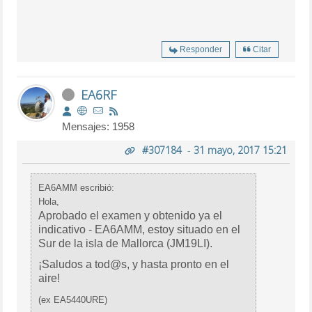
Responder
Citar
EA6RF
Mensajes: 1958
#307184
-
31 mayo, 2017 15:21
EA6AMM escribió:
Hola,
Aprobado el examen y obtenido ya el
indicativo - EA6AMM, estoy situado en el
Sur de la isla de Mallorca (JM19LI).
¡Saludos a tod@s, y hasta pronto en el
aire!
(ex EA5440URE)