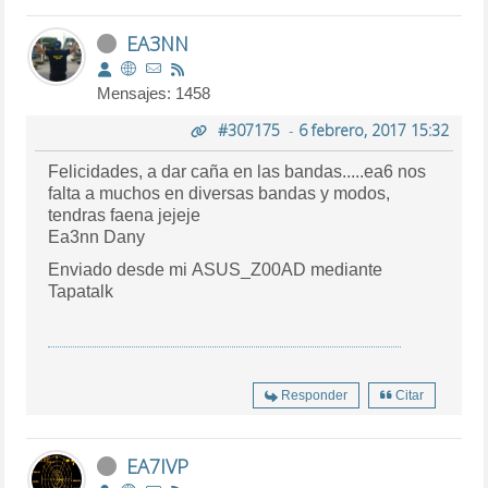
EA3NN
Mensajes: 1458
#307175
-
6 febrero, 2017 15:32
Felicidades, a dar caña en las bandas.....ea6 nos
falta a muchos en diversas bandas y modos,
tendras faena jejeje
Ea3nn Dany
Enviado desde mi ASUS_Z00AD mediante
Tapatalk
Responder
Citar
EA7IVP