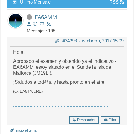
Último Mensaje
RSS
EA6AMM
Mensajes: 195
#34293
-
6 febrero, 2017 15:09
Hola,
Aprobado el examen y obtenido ya el indicativo -
EA6AMM, estoy situado en el Sur de la isla de
Mallorca (JM19LI).
¡Saludos a tod@s, y hasta pronto en el aire!
(ex EA5440URE)
Responder
Citar
Inició el tema