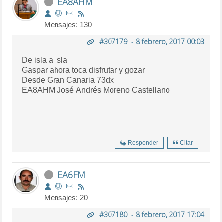
EA8AHM
Mensajes: 130
#307179
-
8 febrero, 2017 00:03
De isla a isla
Gaspar ahora toca disfrutar y gozar
Desde Gran Canaria 73dx
EA8AHM José Andrés Moreno Castellano
Responder
Citar
EA6FM
Mensajes: 20
#307180
-
8 febrero, 2017 17:04