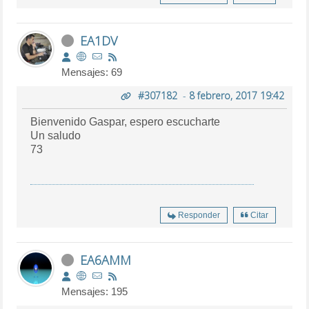
EA1DV
Mensajes: 69
#307182
-
8 febrero, 2017 19:42
Bienvenido Gaspar, espero escucharte
Un saludo
73
Responder
Citar
EA6AMM
Mensajes: 195