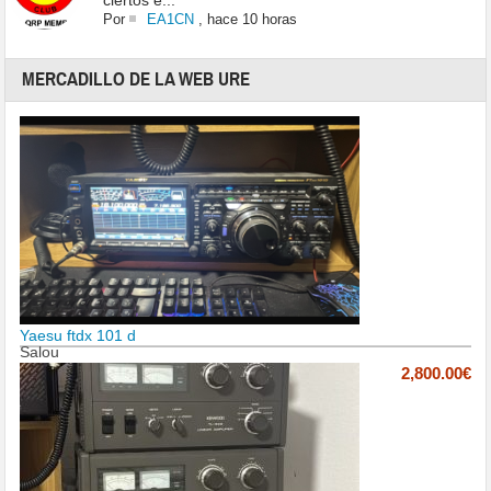
ciertos e...
Por
EA1CN
,
hace 10 horas
MERCADILLO DE LA WEB URE
Yaesu ftdx 101 d
Salou
2,800.00€