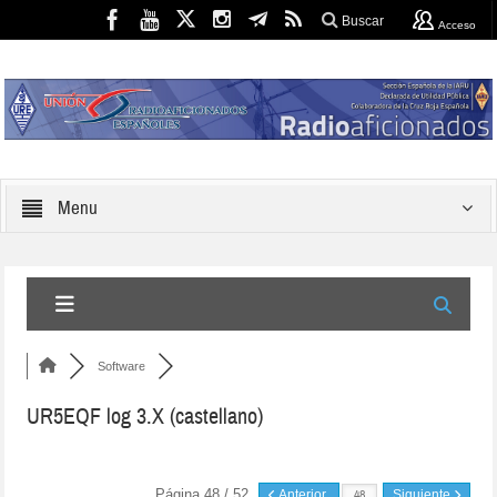
Buscar
Acceso
Menu
Software
UR5EQF log 3.X (castellano)
Página 48 / 52
Anterior
Siguiente