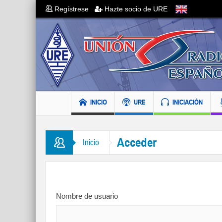
Regístrese
Hazte socio de URE
INICIO
URE
INICIACIÓN
Acceder
Inicio
Nombre de usuario