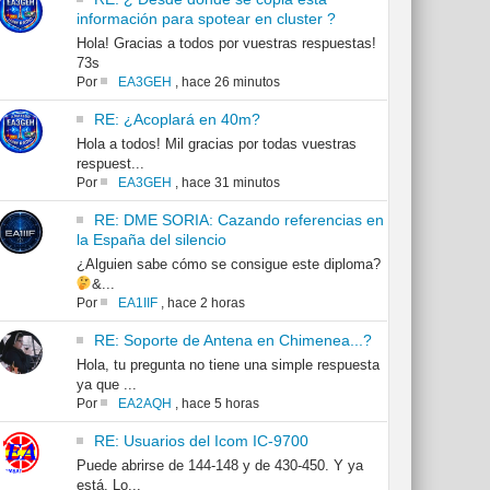
información para spotear en cluster ?
Hola! Gracias a todos por vuestras respuestas!
73s
Por
EA3GEH
,
hace 26 minutos
RE: ¿Acoplará en 40m?
Hola a todos! Mil gracias por todas vuestras
respuest...
Por
EA3GEH
,
hace 31 minutos
RE: DME SORIA: Cazando referencias en
la España del silencio
¿Alguien sabe cómo se consigue este diploma?
&...
Por
EA1IIF
,
hace 2 horas
RE: Soporte de Antena en Chimenea...?
Hola, tu pregunta no tiene una simple respuesta
ya que ...
Por
EA2AQH
,
hace 5 horas
RE: Usuarios del Icom IC-9700
Puede abrirse de 144-148 y de 430-450. Y ya
está. Lo...