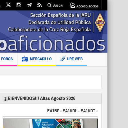
Buscar
Acceso socios
FOROS
MERCADILLO
URE WEB
¡¡¡BIENVENIDOS!!! Altas Agosto 2026
EA1BF - EA1KDL - EA1KDT - EA2FBJ - EA2FJU - E