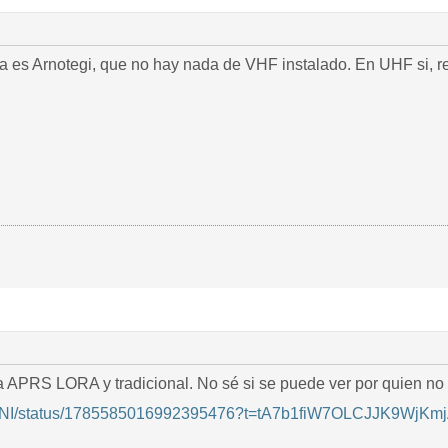
dea es Arnotegi, que no hay nada de VHF instalado. En UHF si,
 APRS LORA y tradicional. No sé si se puede ver por quien no t
/EA4NI/status/1785585016992395476?t=tA7b1fiW7OLCJJK9WjKm