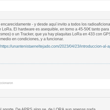
ncarecidamente - y desde aquí invito a todos los radioaficiona
LoRa. El hardware es asequible, en torno a 45-50€ tanto para m
smos) o un Tracker, que ya hay plaquitas LoRa en 433 con GP
 medio en condiciones, y a funcionar.
:
https://unantenistaeneltejado.com/2023/04/23/introduccion-al-ap
ccionaron
l aporte. De APRS algo se, de LORA aun apenas nada.