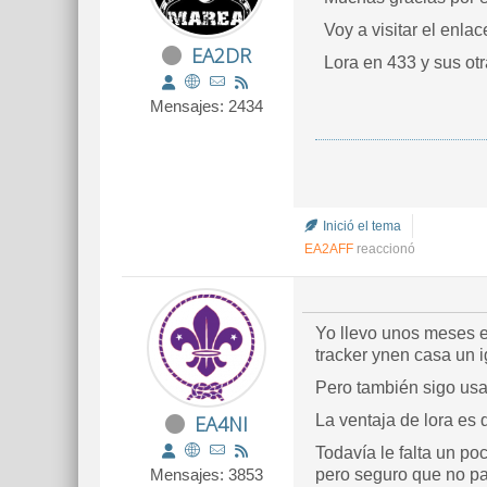
Voy a visitar el enlac
EA2DR
Lora en 433 y sus otr
Mensajes: 2434
Inició el tema
EA2AFF
reaccionó
Yo llevo unos meses 
tracker ynen casa un i
Pero también sigo us
EA4NI
La ventaja de lora es
Todavía le falta un po
Mensajes: 3853
pero seguro que no pa