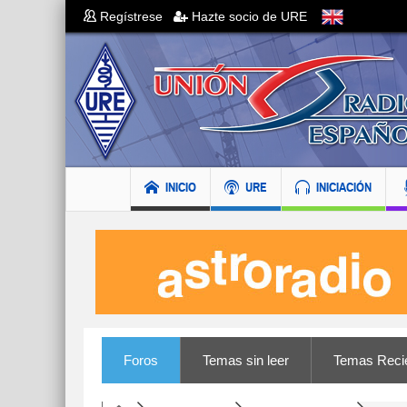
Regístrese
Hazte socio de URE
INICIO
URE
INICIACIÓN
Foros
Temas sin leer
Temas Reci