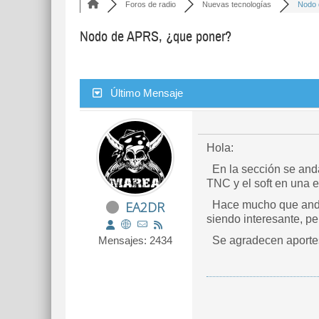
Foros de radio
Nuevas tecnologías
Nodo 
Nodo de APRS, ¿que poner?
Último Mensaje
Hola:
En la sección se and
TNC y el soft en una ep
EA2DR
Hace mucho que ando 
siendo interesante, p
Mensajes: 2434
Se agradecen aportes