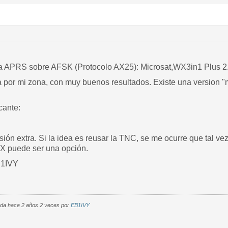
a APRS sobre AFSK (Protocolo AX25): Microsat,WX3in1 Plus 2.
por mi zona, con muy buenos resultados. Existe una version "mi
cante:
sión extra. Si la idea es reusar la TNC, se me ocurre que tal v
X puede ser una opción.
B1IVY
cada hace 2 años 2 veces por
EB1IVY