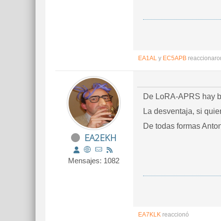
EA1AL
y
EC5APB
reaccionaro
De LoRA-APRS hay bast
La desventaja, si quie
De todas formas Anton
EA2EKH
Mensajes: 1082
EA7KLK
reaccionó