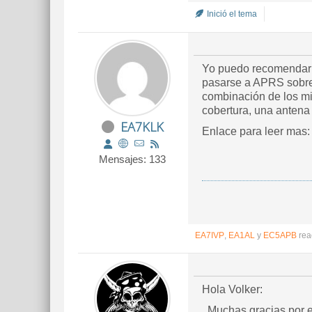
Inició el tema
Yo puedo recomendar e
pasarse a APRS sobre 
combinación de los mi
cobertura, una antena
EA7KLK
Enlace para leer mas
Mensajes: 133
EA7IVP
,
EA1AL
y
EC5APB
rea
Hola Volker:
Muchas gracias por e