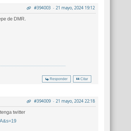
#394003
-
21 mayo, 2024 19:12
 repe de DMR.
Responder
Citar
#394009
-
21 mayo, 2024 22:18
enga twitter
jA&s=19