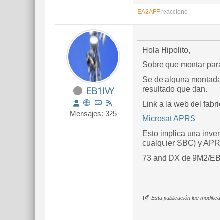
EA2AFF
reaccionó
Hola Hipolito,
Sobre que montar par
Se de alguna montada 
EB1IVY
resultado que dan.
Link a la web del fabri
Mensajes: 325
Microsat APRS
Esto implica una inver
cualquier SBC) y APR
73 and DX de 9M2/E
Esta publicación fue modifi