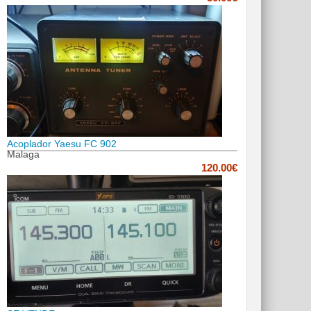
Acoplador Yaesu FC 902
Malaga
120.00€