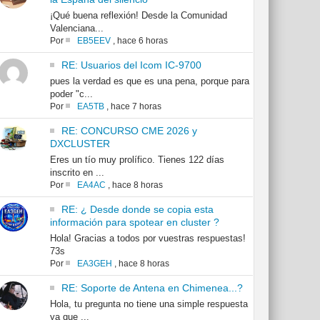
¡Qué buena reflexión! Desde la Comunidad
Valenciana...
Por
EB5EEV
,
hace 6 horas
RE: Usuarios del Icom IC-9700
pues la verdad es que es una pena, porque para
poder "c...
Por
EA5TB
,
hace 7 horas
RE: CONCURSO CME 2026 y
DXCLUSTER
Eres un tío muy prolífico. Tienes 122 días
inscrito en ...
Por
EA4AC
,
hace 8 horas
RE: ¿ Desde donde se copia esta
información para spotear en cluster ?
Hola! Gracias a todos por vuestras respuestas!
73s
Por
EA3GEH
,
hace 8 horas
RE: Soporte de Antena en Chimenea...?
Hola, tu pregunta no tiene una simple respuesta
ya que ...