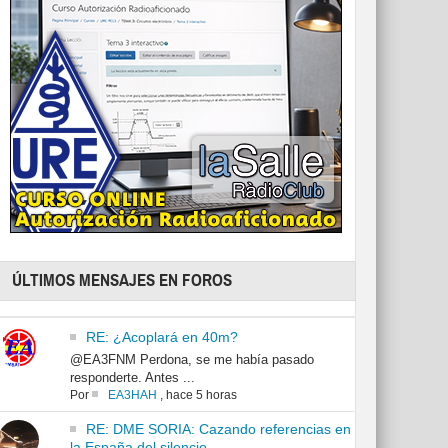
ÚLTIMOS MENSAJES EN FOROS
RE: ¿Acoplará en 40m?
@EA3FNM Perdona, se me había pasado
responderte. Antes ...
Por
EA3HAH
,
hace 5 horas
RE: DME SORIA: Cazando referencias en
la España del silencio