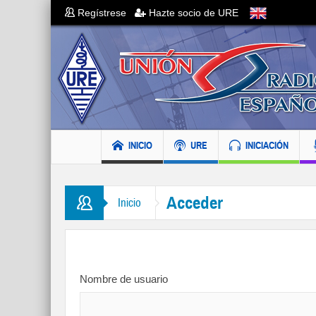
Regístrese
Hazte socio de URE
INICIO
URE
INICIACIÓN
Acceder
Inicio
Nombre de usuario