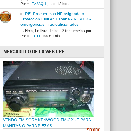
Por
EA2AQH
,
hace 13 horas
RE: Frecuencias HF asignada a
Protección Civil en España - REMER -
emergencias - radioaficionados
· Hola, La lista de las 12 frecuencias par...
Por
EC1T
,
hace 1 día
MERCADILLO DE LA WEB URE
VENDO EMISORA KENWOOD TM-221-E PARA
MANITAS O PARA PIEZAS
50.00€