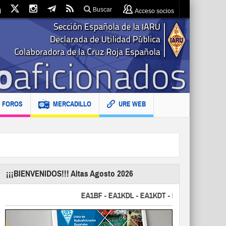
Buscar
Acceso socios
FOROS
MERCADILLO
URE WEB
¡¡¡BIENVENIDOS!!! Altas Agosto 2026
EA1BF - EA1KDL - EA1KDT - EA2FBJ - EA2FJU - 