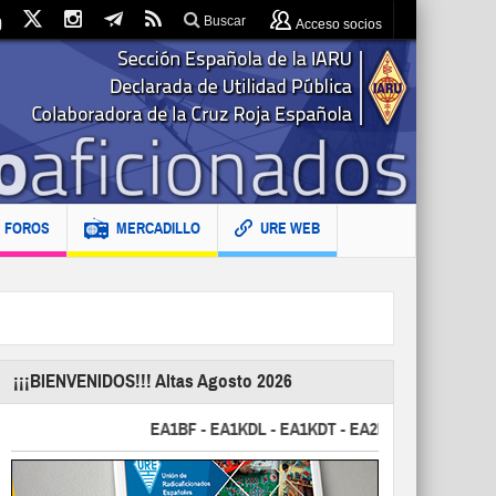
Buscar
Acceso socios
FOROS
MERCADILLO
URE WEB
¡¡¡BIENVENIDOS!!! Altas Agosto 2026
EA1BF - EA1KDL - EA1KDT - EA2FBJ - EA2FJU - EA2FK