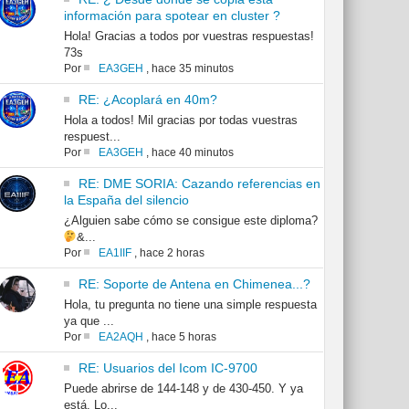
información para spotear en cluster ?
Hola! Gracias a todos por vuestras respuestas!
73s
Por
EA3GEH
,
hace 35 minutos
RE: ¿Acoplará en 40m?
Hola a todos! Mil gracias por todas vuestras
respuest...
Por
EA3GEH
,
hace 40 minutos
RE: DME SORIA: Cazando referencias en
la España del silencio
¿Alguien sabe cómo se consigue este diploma?
&...
Por
EA1IIF
,
hace 2 horas
RE: Soporte de Antena en Chimenea...?
Hola, tu pregunta no tiene una simple respuesta
ya que ...
Por
EA2AQH
,
hace 5 horas
RE: Usuarios del Icom IC-9700
Puede abrirse de 144-148 y de 430-450. Y ya
está. Lo...