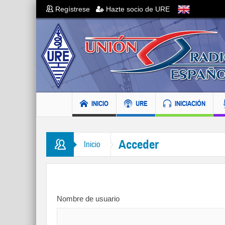
Regístrese
Hazte socio de URE
INICIO
URE
INICIACIÓN
Acceder
Inicio
Nombre de usuario