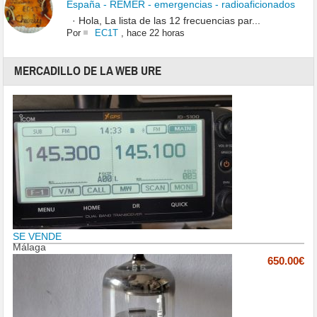
España - REMER - emergencias - radioaficionados
· Hola, La lista de las 12 frecuencias par...
Por
EC1T
,
hace 22 horas
MERCADILLO DE LA WEB URE
SE VENDE
Málaga
650.00€