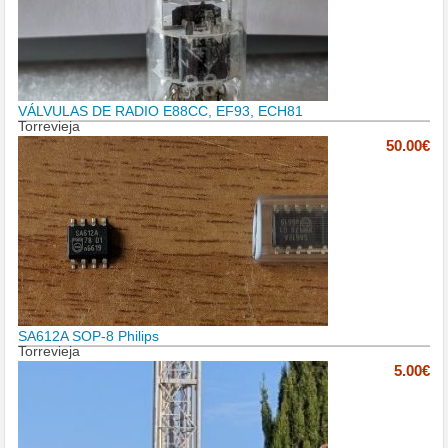
VÁLVULAS DE RADIO E88CC, EF93, ECH81
Torrevieja
50.00€
SA612A SOP-8 Philips
Torrevieja
5.00€