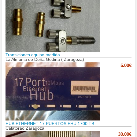
Transiciones equipo medida
La Almunia de Doña Godina ( Zaragoza)
5.00€
HUB ETHERNET 17 PUERTOS EHU 1700 TB
Calatorao Zaragoza.
30.00€