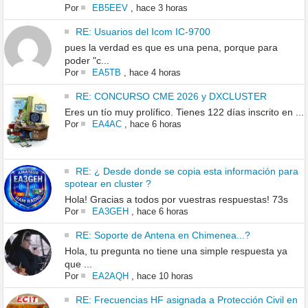
Por
EB5EEV
,
hace 3 horas
RE: Usuarios del Icom IC-9700
pues la verdad es que es una pena, porque para
poder "c...
Por
EA5TB
,
hace 4 horas
RE: CONCURSO CME 2026 y DXCLUSTER
Eres un tío muy prolífico. Tienes 122 días inscrito en ...
Por
EA4AC
,
hace 6 horas
RE: ¿ Desde donde se copia esta información para
spotear en cluster ?
Hola! Gracias a todos por vuestras respuestas! 73s
Por
EA3GEH
,
hace 6 horas
RE: Soporte de Antena en Chimenea...?
Hola, tu pregunta no tiene una simple respuesta ya
que ...
Por
EA2AQH
,
hace 10 horas
RE: Frecuencias HF asignada a Protección Civil en