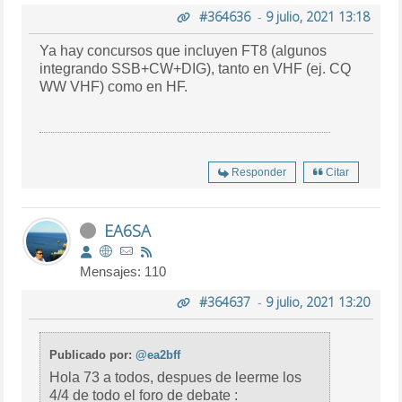
#364636
-
9 julio, 2021 13:18
Ya hay concursos que incluyen FT8 (algunos
integrando SSB+CW+DIG), tanto en VHF (ej. CQ
WW VHF) como en HF.
Responder
Citar
EA6SA
Mensajes: 110
#364637
-
9 julio, 2021 13:20
Publicado por:
@ea2bff
Hola 73 a todos, despues de leerme los
4/4 de todo el foro de debate :