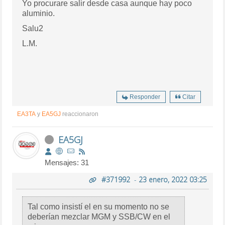
Yo procurare salir desde casa aunque hay poco
aluminio.
Salu2
L.M.
Responder
Citar
EA3TA
y
EA5GJ
reaccionaron
EA5GJ
Mensajes: 31
#371992
-
23 enero, 2022 03:25
Tal como insistí el en su momento no se
deberían mezclar MGM y SSB/CW en el