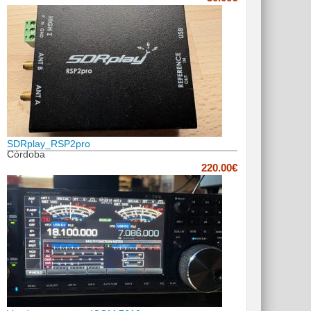
SDRplay_RSP2pro
Córdoba
220.00€