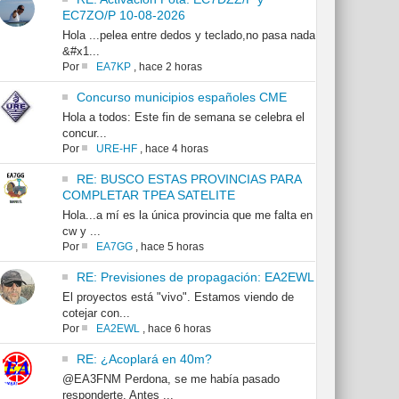
EC7ZO/P 10-08-2026
Hola ...pelea entre dedos y teclado,no pasa nada
&#x1...
Por
EA7KP
,
hace 2 horas
Concurso municipios españoles CME
Hola a todos: Este fin de semana se celebra el
concur...
Por
URE-HF
,
hace 4 horas
RE: BUSCO ESTAS PROVINCIAS PARA
COMPLETAR TPEA SATELITE
Hola...a mí es la única provincia que me falta en
cw y ...
Por
EA7GG
,
hace 5 horas
RE: Previsiones de propagación: EA2EWL
El proyectos está "vivo". Estamos viendo de
cotejar con...
Por
EA2EWL
,
hace 6 horas
RE: ¿Acoplará en 40m?
@EA3FNM Perdona, se me había pasado
responderte. Antes ...