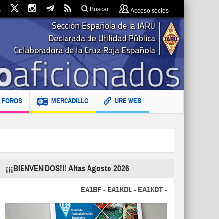
Buscar
Acceso socios
FOROS
MERCADILLO
URE WEB
¡¡¡BIENVENIDOS!!! Altas Agosto 2026
EA1BF - EA1KDL - EA1KDT - EA2FBJ - EA2FJU - 