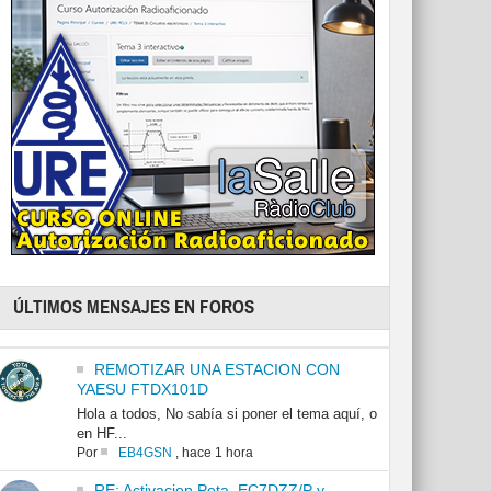
ÚLTIMOS MENSAJES EN FOROS
REMOTIZAR UNA ESTACION CON
YAESU FTDX101D
Hola a todos, No sabía si poner el tema aquí, o
en HF...
Por
EB4GSN
,
hace 1 hora
RE: Activacion Pota. EC7DZZ/P y