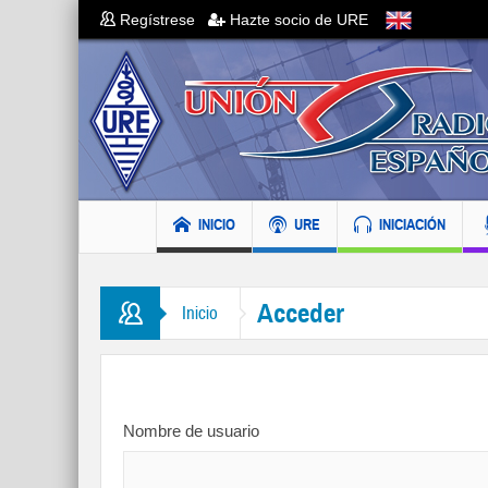
Regístrese
Hazte socio de URE
INICIO
URE
INICIACIÓN
Acceder
Inicio
Nombre de usuario