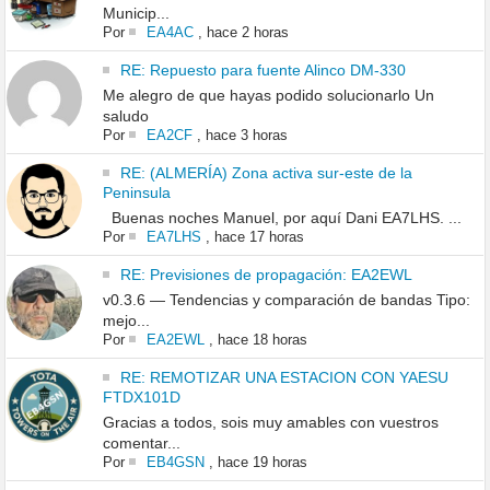
Municip...
Por
EA4AC
,
hace 2 horas
RE: Repuesto para fuente Alinco DM-330
Me alegro de que hayas podido solucionarlo Un
saludo
Por
EA2CF
,
hace 3 horas
RE: (ALMERÍA) Zona activa sur-este de la
Peninsula
Buenas noches Manuel, por aquí Dani EA7LHS. ...
Por
EA7LHS
,
hace 17 horas
RE: Previsiones de propagación: EA2EWL
v0.3.6 — Tendencias y comparación de bandas Tipo:
mejo...
Por
EA2EWL
,
hace 18 horas
RE: REMOTIZAR UNA ESTACION CON YAESU
FTDX101D
Gracias a todos, sois muy amables con vuestros
comentar...
Por
EB4GSN
,
hace 19 horas