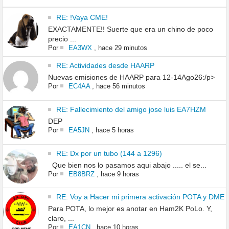
RE: !Vaya CME!
EXACTAMENTE!! Suerte que era un chino de poco
precio ...
Por
EA3WX
,
hace 29 minutos
RE: Actividades desde HAARP
Nuevas emisiones de HAARP para 12-14Ago26:/p>
Por
EC4AA
,
hace 56 minutos
RE: Fallecimiento del amigo jose luis EA7HZM
DEP
Por
EA5JN
,
hace 5 horas
RE: Dx por un tubo (144 a 1296)
Que bien nos lo pasamos aqui abajo ..... el se...
Por
EB8BRZ
,
hace 9 horas
RE: Voy a Hacer mi primera activación POTA y DME
Para POTA, lo mejor es anotar en Ham2K PoLo. Y,
claro, ...
Por
EA1CN
,
hace 10 horas