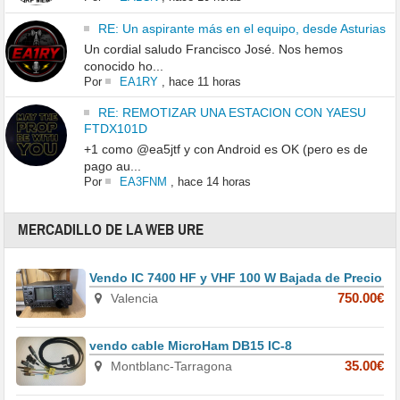
RE: Un aspirante más en el equipo, desde Asturias
Un cordial saludo Francisco José. Nos hemos
conocido ho...
Por
EA1RY
,
hace 11 horas
RE: REMOTIZAR UNA ESTACION CON YAESU
FTDX101D
+1 como @ea5jtf y con Android es OK (pero es de
pago au...
Por
EA3FNM
,
hace 14 horas
MERCADILLO DE LA WEB URE
Vendo IC 7400 HF y VHF 100 W Bajada de Precio
Valencia
750.00€
vendo cable MicroHam DB15 IC-8
Montblanc-Tarragona
35.00€