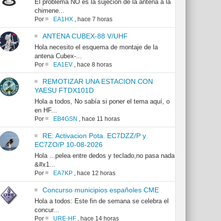
El problema NO es la sujeción de la antena a la
chimene...
Por
EA1HX
,
hace 7 horas
ANTENA CUBEX-88 V/UHF
Hola necesito el esquema de montaje de la
antena Cubex-...
Por
EA1EV
,
hace 8 horas
REMOTIZAR UNA ESTACION CON
YAESU FTDX101D
Hola a todos, No sabía si poner el tema aquí, o
en HF...
Por
EB4GSN
,
hace 11 horas
RE: Activacion Pota. EC7DZZ/P y
EC7ZO/P 10-08-2026
Hola ...pelea entre dedos y teclado,no pasa nada
&#x1...
Por
EA7KP
,
hace 12 horas
Concurso municipios españoles CME
Hola a todos: Este fin de semana se celebra el
concur...
Por
URE-HF
,
hace 14 horas