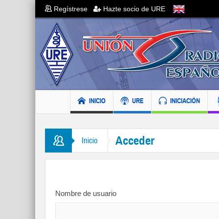
Regístrese
Hazte socio de URE
INICIO
URE
INICIACIÓN
Acceder
Inicio
Nombre de usuario