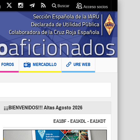
Buscar
Acceso socios
FOROS
MERCADILLO
URE WEB
¡¡¡BIENVENIDOS!!! Altas Agosto 2026
EA1BF - EA1KDL - EA1KDT - EA2FBJ - EA2FJU - 