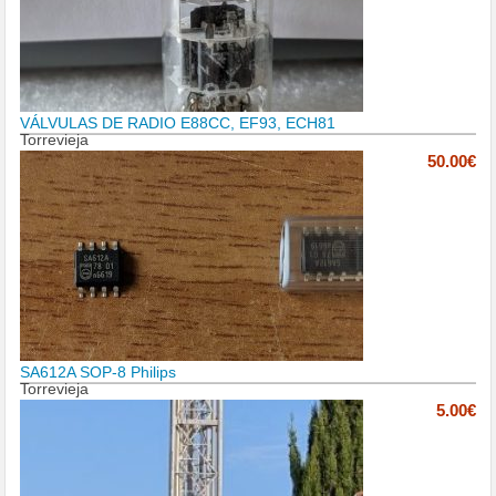
VÁLVULAS DE RADIO E88CC, EF93, ECH81
Torrevieja
50.00€
SA612A SOP-8 Philips
Torrevieja
5.00€