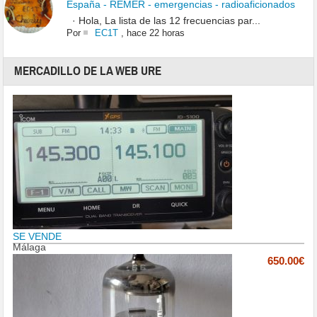
España - REMER - emergencias - radioaficionados
· Hola, La lista de las 12 frecuencias par...
Por
EC1T
,
hace 22 horas
MERCADILLO DE LA WEB URE
SE VENDE
Málaga
650.00€