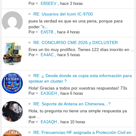
Por
EB5EEV
,
hace 3 horas
RE: Usuarios del Icom IC-9700
pues la verdad es que es una pena, porque para
poder "c...
Por
EA5TB
,
hace 4 horas
RE: CONCURSO CME 2026 y DXCLUSTER
Eres un tío muy prolífico. Tienes 122 días inscrito en ...
Por
EA4AC
,
hace 5 horas
RE: ¿ Desde donde se copia esta información para
spotear en cluster ?
Hola! Gracias a todos por vuestras respuestas! 73s
Por
EA3GEH
,
hace 6 horas
RE: Soporte de Antena en Chimenea...?
Hola, tu pregunta no tiene una simple respuesta ya
que ...
Por
EA2AQH
,
hace 10 horas
RE: Frecuencias HF asignada a Protección Civil en