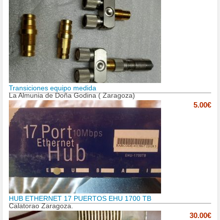
Transiciones equipo medida
La Almunia de Doña Godina ( Zaragoza)
5.00€
HUB ETHERNET 17 PUERTOS EHU 1700 TB
Calatorao Zaragoza.
30.00€