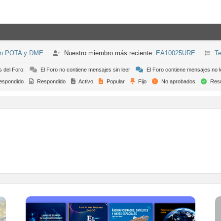
ión POTA y DME
Nuestro miembro más reciente:
EA10025URE
Te
s del Foro:
El Foro no contiene mensajes sin leer
El Foro contiene mensajes no l
espondido
Respondido
Activo
Popular
Fijo
No aprobados
Resu