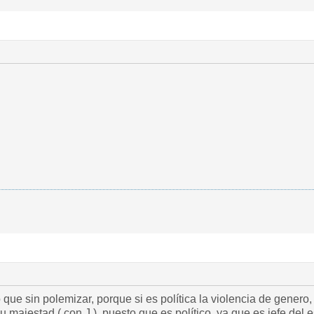
o que sin polemizar, porque si es política la violencia de gener
su majestad ( con J ), puesto que es político, ya que es jefe del