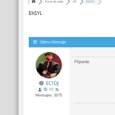
Foros de radio
HF
EH1YL
EH1YL
Último Mensaje
Flipante.
EC1DJ
Mensajes: 3075