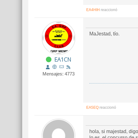
EA4HIH
reaccionó
MaJestad, tío.
EA1CN
Mensajes: 4773
EA5EQ
reaccionó
hola, si majestad, dig
lo es, el concurso de 