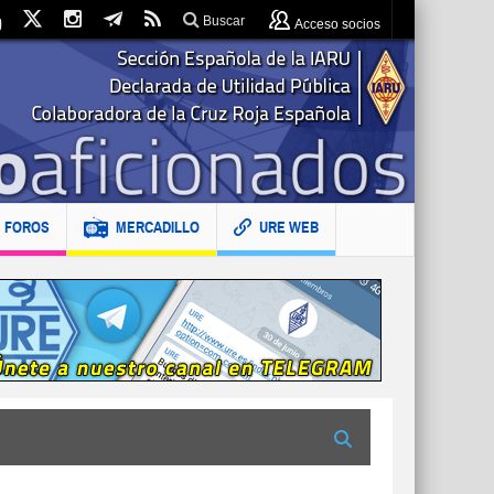
Buscar
Acceso socios
FOROS
MERCADILLO
URE WEB