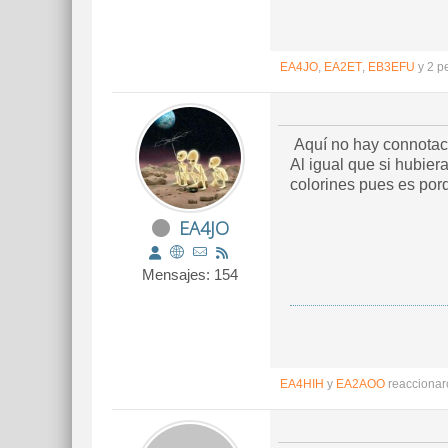
EA4JO
,
EA2ET
,
EB3EFU
y 2 p
Aquí no hay connotaci
Al igual que si hubiera
colorines pues es por
EA4JO
Mensajes: 154
EA4HIH
y
EA2AOO
reaccionar