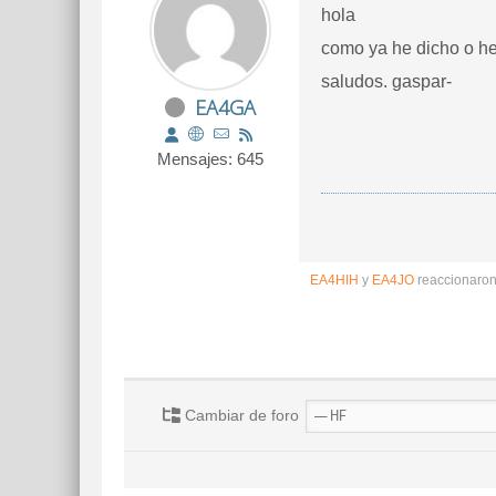
hola
como ya he dicho o he 
saludos. gaspar-
EA4GA
Mensajes: 645
EA4HIH
y
EA4JO
reaccionaro
Cambiar de foro