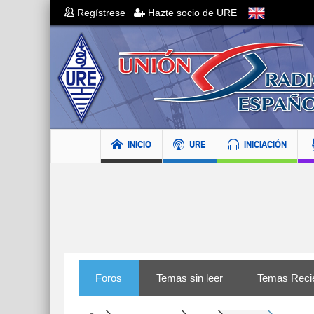
Regístrese
Hazte socio de URE
INICIO
URE
INICIACIÓN
Foros
Temas sin leer
Temas Reci