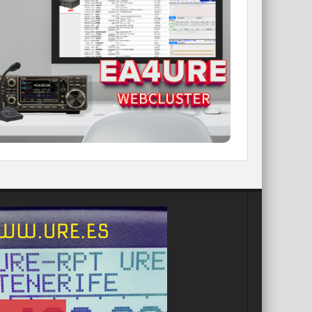
WEBCLUSTER EA4URE
Conoce el nuevo WebCluster de URE,
ahora con nuevos filtros e información y
compatible con GDURE
IR A WEBCLUSTER