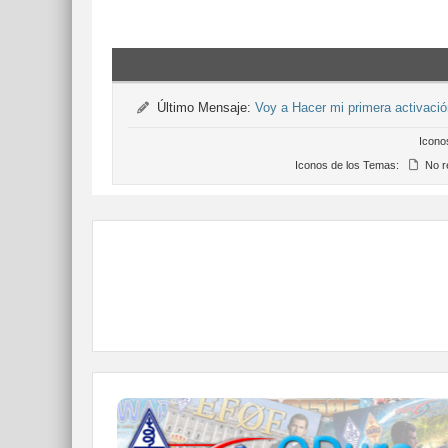
Último Mensaje:
Voy a Hacer mi primera activac
Icono
Iconos de los Temas:
No r
QDURE - https://qsl.ure.es