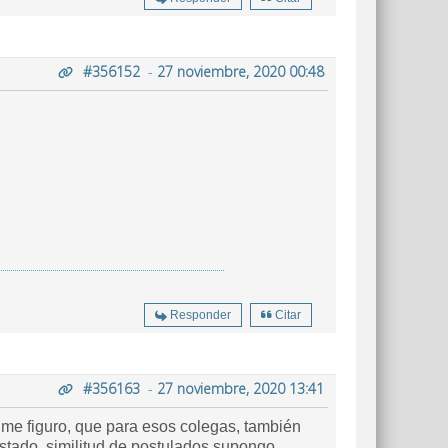
#356152
-
27 noviembre, 2020 00:48
Responder
Citar
#356163
-
27 noviembre, 2020 13:41
o, me figuro, que para esos colegas, también
 estado. similitud de postulados supongo.