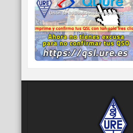
Imprime y confirma tus QSL en tan solo tres
click.
Nunca fue tan fácil y cómodo
el confirmar tus contactos.
IR A QDURE