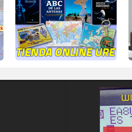
TIENDA ONLINE URE
Publicaciones, mapas, polos, camisetas,
gorras, tazas, forros polares y mucho más...
IR A LA TIENDA DE URE