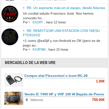
RE: Un aspirante más en el equipo, desde Asturias
Un cordial saludo Francisco José. Nos hemos
conocido ho...
Por
EA1RY
,
hace 12 horas
RE: REMOTIZAR UNA ESTACION CON YAESU
FTDX101D
+1 como @ea5jtf y con Android es OK (pero es de
pago au...
Por
EA3FNM
,
hace 15 horas
MERCADILLO DE LA WEB URE
Compro dial Flexcontrol o Icom RC-28
1.00€
Vendo IC 7400 HF y VHF 100 W Bajada de Precio
Valencia
750.00€