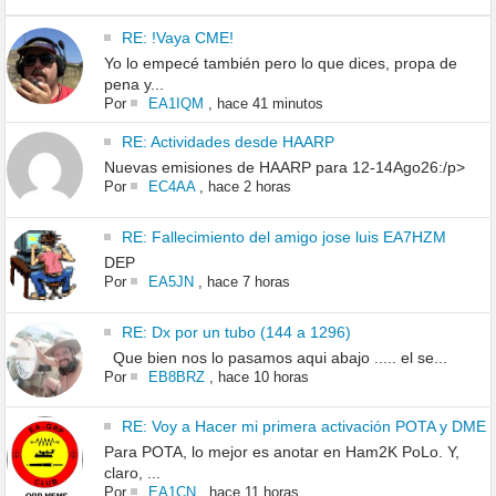
RE: !Vaya CME!
Yo lo empecé también pero lo que dices, propa de
pena y...
Por
EA1IQM
,
hace 41 minutos
RE: Actividades desde HAARP
Nuevas emisiones de HAARP para 12-14Ago26:/p>
Por
EC4AA
,
hace 2 horas
RE: Fallecimiento del amigo jose luis EA7HZM
DEP
Por
EA5JN
,
hace 7 horas
RE: Dx por un tubo (144 a 1296)
Que bien nos lo pasamos aqui abajo ..... el se...
Por
EB8BRZ
,
hace 10 horas
RE: Voy a Hacer mi primera activación POTA y DME
Para POTA, lo mejor es anotar en Ham2K PoLo. Y,
claro, ...
Por
EA1CN
,
hace 11 horas