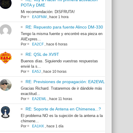
POTA y DME
Mi recomendación: DISFRUTA!
Por
EA3FNM
,
hace 1 hora
RE: Repuesto para fuente Alinco DM-330
Tengo la misma fuente y encontré esa pieza en
AliExpres...
Por
EA2CF
,
hace 6 horas
RE: QSL de XV9T
Buenos días. Siguiendo vuestras respuestas
envié la s...
Por
EA5J
,
hace 10 horas
RE: Previsiones de propagación: EA2EWL
Gracias Richard. Trataremos de ir dándole más
exactitud...
Por
EA2EWL
,
hace 11 horas
RE: Soporte de Antena en Chimenea...?
El problema NO es la sujeción de la antena a la
chimene...
Por
EA1HX
,
hace 1 día