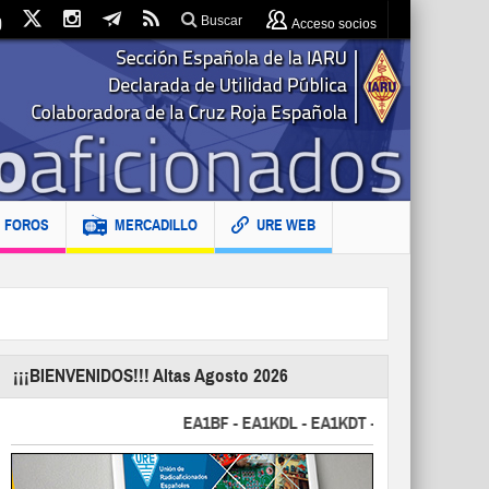
Buscar
Acceso socios
FOROS
MERCADILLO
URE WEB
¡¡¡BIENVENIDOS!!! Altas Agosto 2026
EA1BF - EA1KDL - EA1KDT - EA2FBJ - EA2FJU - 