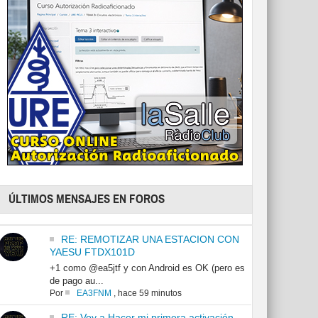
ÚLTIMOS MENSAJES EN FOROS
RE: REMOTIZAR UNA ESTACION CON
YAESU FTDX101D
+1 como @ea5jtf y con Android es OK (pero es
de pago au...
Por
EA3FNM
,
hace 59 minutos
RE: Voy a Hacer mi primera activación