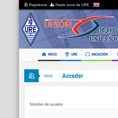
Regístrese
Hazte socio de URE
INICIO
URE
INICIACIÓN
Acceder
Inicio
Nombre de usuario