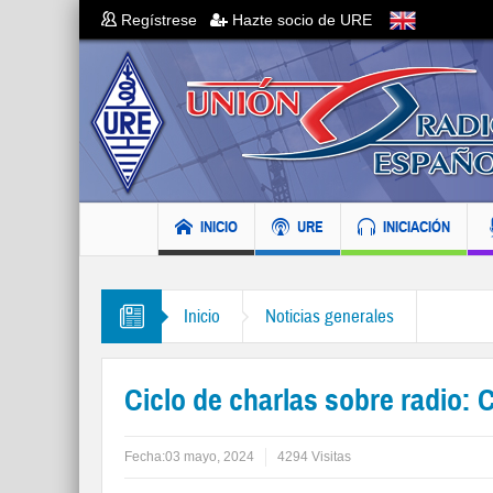
Regístrese
Hazte socio de URE
INICIO
URE
INICIACIÓN
Inicio
Noticias generales
Ciclo de charlas sobre radio: 
Fecha:
03 mayo, 2024
4294 Visitas