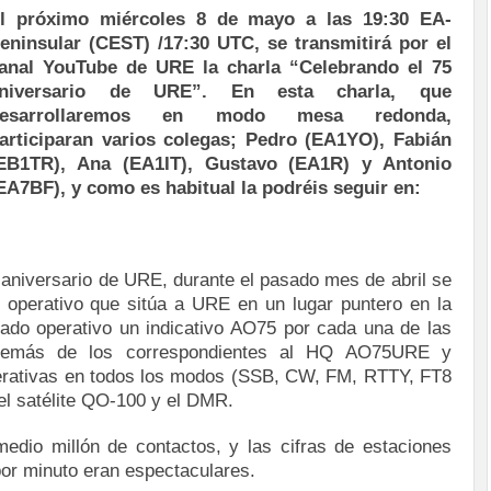
l próximo miércoles 8 de mayo a las 19:30 EA-
eninsular (CEST) /17:30 UTC, se transmitirá por el
anal YouTube de URE la charla “Celebrando el 75
niversario de URE”. En esta charla, que
desarrollaremos en modo mesa redonda,
articiparan varios colegas; Pedro (EA1YO), Fabián
EB1TR), Ana (EA1IT), Gustavo (EA1R) y Antonio
EA7BF), y como es habitual la podréis seguir en:
 aniversario de URE, durante el pasado mes de abril se
o operativo que sitúa a URE en un lugar puntero en la
tado operativo un indicativo AO75 por cada una de las
, además de los correspondientes al HQ AO75URE y
rativas en todos los modos (SSB, CW, FM, RTTY, FT8
el satélite QO-100 y el DMR.
edio millón de contactos, y las cifras de estaciones
or minuto eran espectaculares.