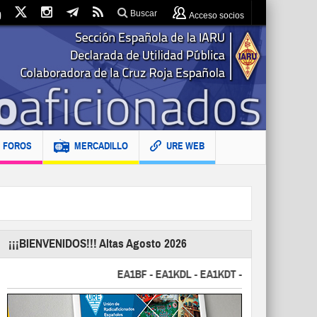
Buscar
Acceso socios
FOROS
MERCADILLO
URE WEB
¡¡¡BIENVENIDOS!!! Altas Agosto 2026
EA1BF - EA1KDL - EA1KDT - EA2FBJ - EA2FJU - 