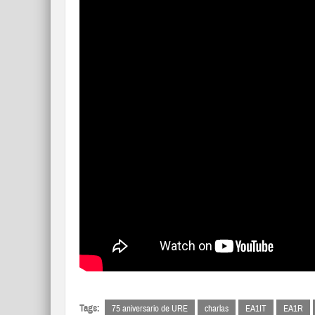
Tags:
75 aniversario de URE
charlas
EA1IT
EA1R