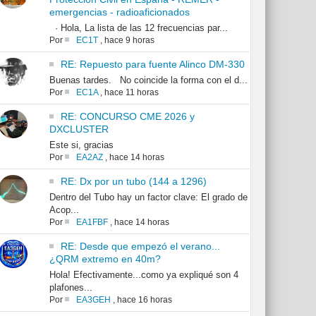
emergencias - radioaficionados
· Hola, La lista de las 12 frecuencias par...
Por
EC1T
,
hace 9 horas
RE: Repuesto para fuente Alinco DM-330
Buenas tardes. No coincide la forma con el d...
Por
EC1A
,
hace 11 horas
RE: CONCURSO CME 2026 y
DXCLUSTER
Este si, gracias
Por
EA2AZ
,
hace 14 horas
RE: Dx por un tubo (144 a 1296)
Dentro del Tubo hay un factor clave: El grado de
Acop...
Por
EA1FBF
,
hace 14 horas
RE: Desde que empezó el verano...
¿QRM extremo en 40m?
Hola! Efectivamente...como ya expliqué son 4
plafones...
Por
EA3GEH
,
hace 16 horas