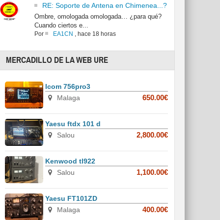
RE: Soporte de Antena en Chimenea...?
Ombre, omologada omologada… ¿para qué?
Cuando ciertos e...
Por
EA1CN
,
hace 18 horas
MERCADILLO DE LA WEB URE
Icom 756pro3
Malaga
650.00€
Yaesu ftdx 101 d
Salou
2,800.00€
Kenwood tl922
Salou
1,100.00€
Yaesu FT101ZD
Malaga
400.00€