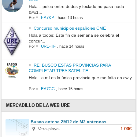
Hola ...pelea entre dedos y teclado,no pasa nada
&#x1...
Por
EA7KP
,
hace 13 horas
Concurso municipios españoles CME
Hola a todos: Este fin de semana se celebra el
concur...
Por
URE-HF
,
hace 14 horas
RE: BUSCO ESTAS PROVINCIAS PARA
COMPLETAR TPEA SATELITE
Hola...a mí es la única provincia que me falta en cw y
...
Por
EA7GG
,
hace 15 horas
MERCADILLO DE LA WEB URE
Busco antena 2M12 de M2 antennas
Vera-playa-
1.00€