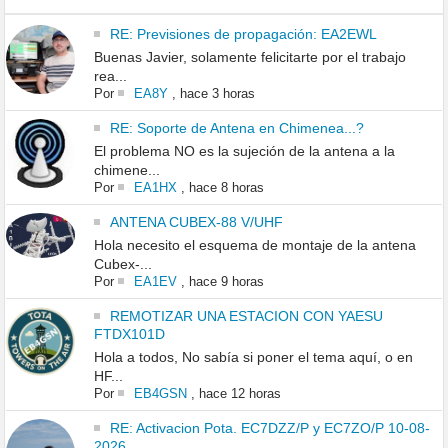
RE: Previsiones de propagación: EA2EWL
Buenas Javier, solamente felicitarte por el trabajo
rea...
Por
EA8Y
,
hace 3 horas
RE: Soporte de Antena en Chimenea...?
El problema NO es la sujeción de la antena a la
chimene...
Por
EA1HX
,
hace 8 horas
ANTENA CUBEX-88 V/UHF
Hola necesito el esquema de montaje de la antena
Cubex-...
Por
EA1EV
,
hace 9 horas
REMOTIZAR UNA ESTACION CON YAESU
FTDX101D
Hola a todos, No sabía si poner el tema aquí, o en
HF...
Por
EB4GSN
,
hace 12 horas
RE: Activacion Pota. EC7DZZ/P y EC7ZO/P 10-08-
2026