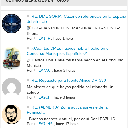
ÚLTIMOS MENSAJES EN FOROS
RE: DME SORIA: Cazando referencias en la España
del silencio
GRACIAS POR PONER A SORIA EN LAS ONDAS
Buena...
Por
EA1IIF
,
hace 1 hora
¿Cuantos DMEs nuevos habré hecho en el
Concurso Municipios Españoles?
¿Cuantos DMEs nuevos habré hecho en el Concurso
Municip...
Por
EA4AC
,
hace 3 horas
RE: Repuesto para fuente Alinco DM-330
Me alegro de que hayas podido solucionarlo Un
saludo
Por
EA2CF
,
hace 3 horas
RE: (ALMERÍA) Zona activa sur-este de la
Peninsula
Buenas noches Manuel, por aquí Dani EA7LHS. ...
Por
EA7LHS
,
hace 17 horas