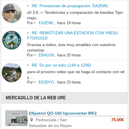
RE: Previsiones de propagación: EA2EWL
v0.3.6 — Tendencias y comparación de bandas Tipo:
mejo...
Por
EA2EWL
,
hace 19 horas
RE: REMOTIZAR UNA ESTACION CON YAESU
FTDX101D
Gracias a todos, sois muy amables con vuestros
comentar...
Por
EB4GSN
,
hace 20 horas
RE: Dx por un tubo (144 a 1296)
para el proximo video que se haga el contacto con wt
y ...
Por
EB3DYO
,
hace 23 horas
MERCADILLO DE LA WEB URE
DXpatrol QO-100 Upconverter MK2
Pedrezuela / San
75.00€
Sebastian de los Reyes