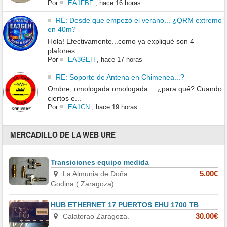
Por
EA1FBF
,
hace 16 horas
RE: Desde que empezó el verano... ¿QRM extremo
en 40m?
Hola! Efectivamente...como ya expliqué son 4
plafones...
Por
EA3GEH
,
hace 17 horas
RE: Soporte de Antena en Chimenea...?
Ombre, omologada omologada… ¿para qué? Cuando
ciertos e...
Por
EA1CN
,
hace 19 horas
MERCADILLO DE LA WEB URE
Transiciones equipo medida
La Almunia de Doña
5.00€
Godina ( Zaragoza)
HUB ETHERNET 17 PUERTOS EHU 1700 TB
Calatorao Zaragoza.
30.00€