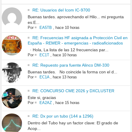
RE: Usuarios del Icom IC-9700
Buenas tardes. aprovechando el Hilo... mi pregunta
es:E...
Por
EA5TB
,
hace 10 horas
RE: Frecuencias HF asignada a Protección Civil en
España - REMER - emergencias - radioaficionados
· Hola, La lista de las 12 frecuencias par...
Por
EC1T
,
hace 10 horas
RE: Repuesto para fuente Alinco DM-330
Buenas tardes. No coincide la forma con el d...
Por
EC1A
,
hace 13 horas
RE: CONCURSO CME 2026 y DXCLUSTER
Este si, gracias
Por
EA2AZ
,
hace 15 horas
RE: Dx por un tubo (144 a 1296)
Dentro del Tubo hay un factor clave: El grado de
Acop...