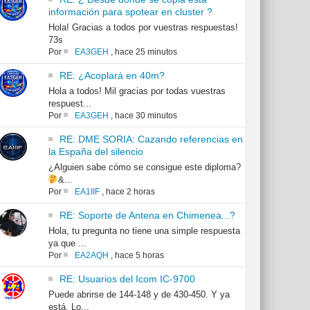
información para spotear en cluster ?
Hola! Gracias a todos por vuestras respuestas!
73s
Por
EA3GEH
,
hace 25 minutos
RE: ¿Acoplará en 40m?
Hola a todos! Mil gracias por todas vuestras
respuest...
Por
EA3GEH
,
hace 30 minutos
RE: DME SORIA: Cazando referencias en
la España del silencio
¿Alguien sabe cómo se consigue este diploma?
&...
Por
EA1IIF
,
hace 2 horas
RE: Soporte de Antena en Chimenea...?
Hola, tu pregunta no tiene una simple respuesta
ya que ...
Por
EA2AQH
,
hace 5 horas
RE: Usuarios del Icom IC-9700
Puede abrirse de 144-148 y de 430-450. Y ya
está. Lo...