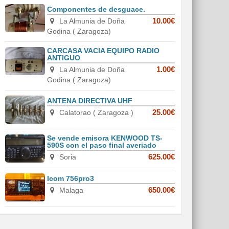
Componentes de desguace.
La Almunia de Doña
10.00€
Godina ( Zaragoza)
CARCASA VACIA EQUIPO RADIO
ANTIGUO
La Almunia de Doña
1.00€
Godina ( Zaragoza)
ANTENA DIRECTIVA UHF
Calatorao ( Zaragoza )
25.00€
Se vende emisora KENWOOD TS-
590S con el paso final averiado
Soria
625.00€
Icom 756pro3
Malaga
650.00€