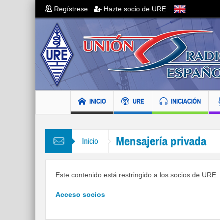
Regístrese
Hazte socio de URE
INICIO
URE
INICIACIÓN
Mensajería privada
Inicio
Este contenido está restringido a los socios de URE. S
Acceso socios