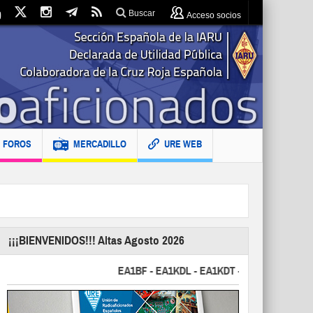
Buscar
Acceso socios
FOROS
MERCADILLO
URE WEB
¡¡¡BIENVENIDOS!!! Altas Agosto 2026
EA1BF - EA1KDL - EA1KDT - EA2FBJ - EA2FJU - 