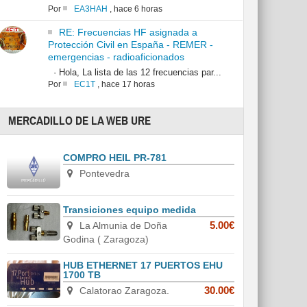
Por
EA3HAH
,
hace 6 horas
RE: Frecuencias HF asignada a
Protección Civil en España - REMER -
emergencias - radioaficionados
· Hola, La lista de las 12 frecuencias par...
Por
EC1T
,
hace 17 horas
MERCADILLO DE LA WEB URE
COMPRO HEIL PR-781
Pontevedra
Transiciones equipo medida
La Almunia de Doña
5.00€
Godina ( Zaragoza)
HUB ETHERNET 17 PUERTOS EHU
1700 TB
Calatorao Zaragoza.
30.00€