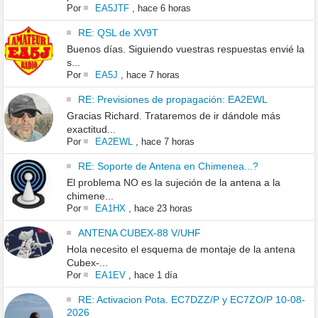
Por
EA5JTF
,
hace 6 horas
RE: QSL de XV9T
Buenos días. Siguiendo vuestras respuestas envié la
s...
Por
EA5J
,
hace 7 horas
RE: Previsiones de propagación: EA2EWL
Gracias Richard. Trataremos de ir dándole más
exactitud...
Por
EA2EWL
,
hace 7 horas
RE: Soporte de Antena en Chimenea...?
El problema NO es la sujeción de la antena a la
chimene...
Por
EA1HX
,
hace 23 horas
ANTENA CUBEX-88 V/UHF
Hola necesito el esquema de montaje de la antena
Cubex-...
Por
EA1EV
,
hace 1 día
RE: Activacion Pota. EC7DZZ/P y EC7ZO/P 10-08-
2026