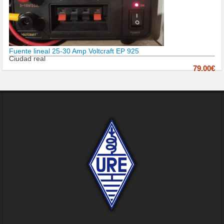
Fuente lineal 25-30 Amp Voltcraft EP 925
Ciudad real
79.00€