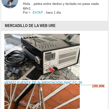
Hola ...pelea entre dedos y teclado,no pasa nada
&#x1...
Por
EA7KP
,
hace 1 día
MERCADILLO DE LA WEB URE
VENDO FUENTE DE ALIMENTACIÓN INAC FC-36
100.00€