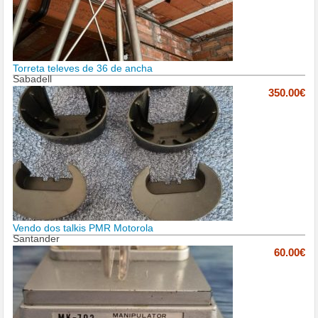
Torreta televes de 36 de ancha
Sabadell
350.00€
Vendo dos talkis PMR Motorola
Santander
60.00€