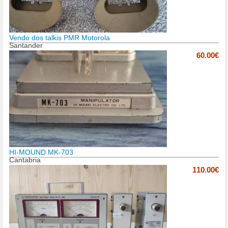
Vendo dos talkis PMR Motorola
Santander
60.00€
HI-MOUND MK-703
Cantabria
110.00€