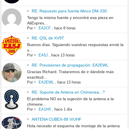
RE: Repuesto para fuente Alinco DM-330
Tengo la misma fuente y encontré esa pieza en
AliExpres...
Por
EA2CF
,
hace 8 horas
RE: QSL de XV9T
Buenos días. Siguiendo vuestras respuestas envié la
s...
Por
EA5J
,
hace 13 horas
RE: Previsiones de propagación: EA2EWL
Gracias Richard. Trataremos de ir dándole más
exactitud...
Por
EA2EWL
,
hace 13 horas
RE: Soporte de Antena en Chimenea...?
El problema NO es la sujeción de la antena a la
chimene...
Por
EA1HX
,
hace 1 día
ANTENA CUBEX-88 V/UHF
Hola necesito el esquema de montaje de la antena