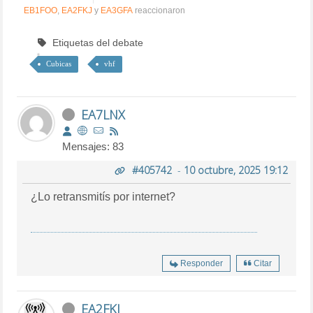
EB1FOO
,
EA2FKJ
y
EA3GFA
reaccionaron
Etiquetas del debate
Cubicas
vhf
EA7LNX
Mensajes: 83
#405742
-
10 octubre, 2025 19:12
¿Lo retransmitís por internet?
Responder
Citar
EA2FKJ