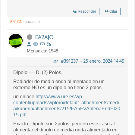
Responder
Citar
EA1CN
reaccionó
EA2AJO
Mensajes: 1948
#391237
-
25 enero, 2024 14:49
Dipolo ---- Di (2) Polos.
Radiador de media onda alimentado en un
extremo NO es un dipolo no tiene 2 polos
un enlace
https://www.ure.es/wp-
content/uploads/wpforo/default_attachments/medi
a/kunena/attachments/215/EA5FVAntenaEndEf20
15.pdf
Exacto, Dipolo son 2polos, pero en este caso al
alimentar el dipolo de media onda alimentado en