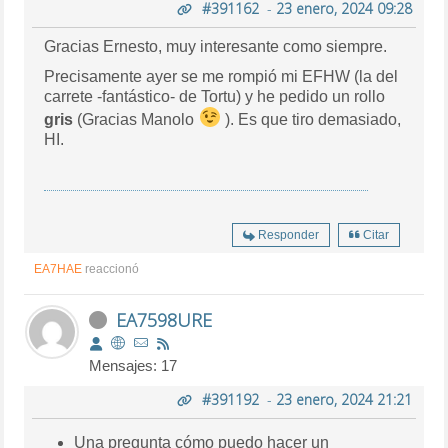
#391162
-
23 enero, 2024 09:28
Gracias Ernesto, muy interesante como siempre.
Precisamente ayer se me rompió mi EFHW (la del
carrete -fantástico- de Tortu) y he pedido un rollo
gris
(Gracias Manolo
). Es que tiro demasiado,
HI.
Responder
Citar
EA7HAE
reaccionó
EA7598URE
Mensajes: 17
#391192
-
23 enero, 2024 21:21
Una pregunta cómo puedo hacer un