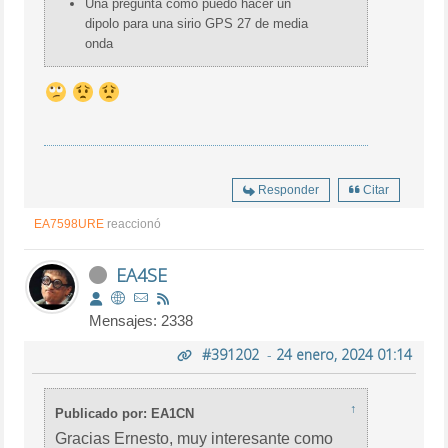
Una pregunta cómo puedo hacer un
dipolo para una sirio GPS 27 de media
onda
Responder
Citar
EA7598URE
reaccionó
EA4SE
Mensajes: 2338
#391202
-
24 enero, 2024 01:14
↑
Publicado por: EA1CN
Gracias Ernesto, muy interesante como