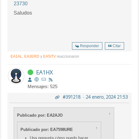
23730
Saludos
Responder
Citar
EA1AL
,
EA3ERD
y
EA5ITV
reaccionaron
EA1HX
Mensajes: 525
#391218
-
24 enero, 2024 21:53
↑
Publicado por: EA2AJO
↑
Publicado por: EA7598URE
Una pregunta cómo puedo hacer