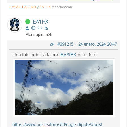
EA1AL
,
EA3ERD
y
EA1HX
reaccionaron
EA1HX
Mensajes: 525
#391215
-
24 enero, 2024 20:47
Una foto publicada por
EA3IEK
en el foro
https://www.ure.es/foros/hf/cage-dipole/#post-