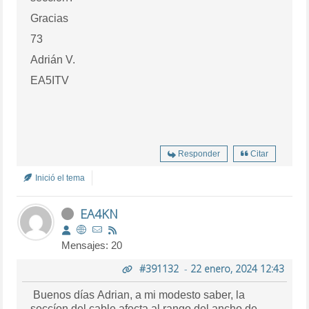
Gracias
73
Adrián V.
EA5ITV
Responder
Citar
Inició el tema
EA4KN
Mensajes: 20
#391132
-
22 enero, 2024 12:43
Buenos días Adrian, a mi modesto saber, la
seccíon del cable afecta al rango del ancho de