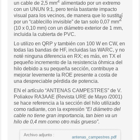
2
un cable de 2,5 mm
alimentado por un extremo
con un UNUN 9:1, pero tenía bastante impacto
visual para los vecinos, de manera que lo sustituí
2
por un “cablecillo invisible” de tan solo 0,07 mm
(10 x 0,10 mm) con un diámetro exterior de 1 mm,
incluida la cubierta de PVC.
Lo utilizo en QRP y también con 100 W en CW, en
todas las bandas de HF, incluidas las WARC, y no
noté ninguna diferencia en RX; es más, en TX el
pequeño incremento de la resistencia óhmica del
hilo debido a su pequeña sección, contribuye a
mejorar levemente la ROE presente a costa de
una despreciable pérdida de potencia.
EN el artículo “ANTENAS CAMPESTRES” de V.
Poliakov RA3AAE (Revista URE de Mayo /2001)
se hace referencia a la sección del hilo utilizado
como radiante, con la expresión
“El diámetro del
cable no tiene gran importancia, tan bien va un
hilo de 0,4 mm como otro más grueso”
.
Archivo adjunto :
antenas_campestres.pdf