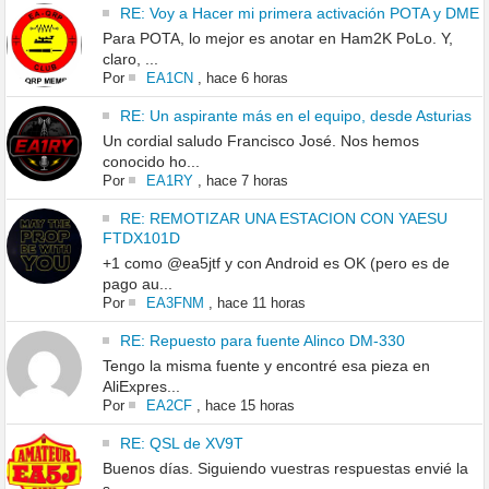
RE: Voy a Hacer mi primera activación POTA y DME
Para POTA, lo mejor es anotar en Ham2K PoLo. Y,
claro, ...
Por
EA1CN
,
hace 6 horas
RE: Un aspirante más en el equipo, desde Asturias
Un cordial saludo Francisco José. Nos hemos
conocido ho...
Por
EA1RY
,
hace 7 horas
RE: REMOTIZAR UNA ESTACION CON YAESU
FTDX101D
+1 como @ea5jtf y con Android es OK (pero es de
pago au...
Por
EA3FNM
,
hace 11 horas
RE: Repuesto para fuente Alinco DM-330
Tengo la misma fuente y encontré esa pieza en
AliExpres...
Por
EA2CF
,
hace 15 horas
RE: QSL de XV9T
Buenos días. Siguiendo vuestras respuestas envié la