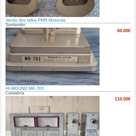
Vendo dos talkis PMR Motorola
Santander
60.00€
HI-MOUND MK-703
Cantabria
110.00€