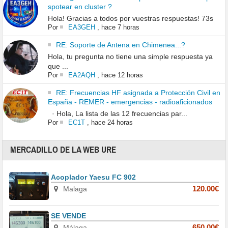
spotear en cluster ?
Hola! Gracias a todos por vuestras respuestas! 73s
Por
EA3GEH
,
hace 7 horas
RE: Soporte de Antena en Chimenea...?
Hola, tu pregunta no tiene una simple respuesta ya
que ...
Por
EA2AQH
,
hace 12 horas
RE: Frecuencias HF asignada a Protección Civil en
España - REMER - emergencias - radioaficionados
· Hola, La lista de las 12 frecuencias par...
Por
EC1T
,
hace 24 horas
MERCADILLO DE LA WEB URE
Acoplador Yaesu FC 902
Malaga
120.00€
SE VENDE
Málaga
650.00€