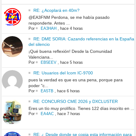
RE: ¿Acoplará en 40m?
@EA3FNM Perdona, se me había pasado
responderte. Antes ...
Por
EA3HAH
,
hace 4 horas
RE: DME SORIA: Cazando referencias en la España
del silencio
¡Qué buena reflexión! Desde la Comunidad
Valenciana...
Por
EB5EEV
,
hace 5 horas
RE: Usuarios del Icom IC-9700
pues la verdad es que es una pena, porque para
poder "c...
Por
EA5TB
,
hace 6 horas
RE: CONCURSO CME 2026 y DXCLUSTER
Eres un tío muy prolífico. Tienes 122 días inscrito en ...
Por
EA4AC
,
hace 7 horas
RE: ¿ Desde donde se copia esta información para