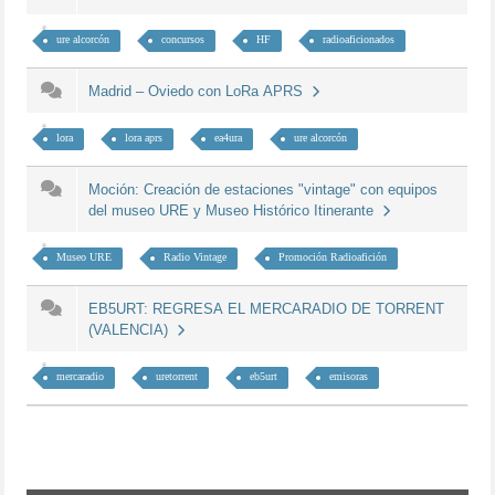
ure alcorcón
concursos
HF
radioaficionados
Madrid – Oviedo con LoRa APRS
lora
lora aprs
ea4ura
ure alcorcón
Moción: Creación de estaciones "vintage" con equipos
del museo URE y Museo Histórico Itinerante
Museo URE
Radio Vintage
Promoción Radioafición
EB5URT: REGRESA EL MERCARADIO DE TORRENT
(VALENCIA)
mercaradio
uretorrent
eb5urt
emisoras