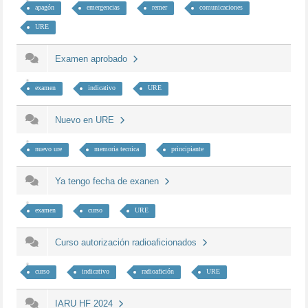
apagón
emergencias
remer
comunicaciones
URE
Examen aprobado
examen
indicativo
URE
Nuevo en URE
nuevo ure
memoria tecnica
principiante
Ya tengo fecha de exanen
examen
curso
URE
Curso autorización radioaficionados
curso
indicativo
radioafición
URE
IARU HF 2024