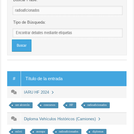
Tipo de Búsqueda:
#
Título de la entrada
IARU HF 2024
ure alcorcón
concursos
HF
radioaficionados
Diploma Vehículos Históricos (Camiones)
ea1rci
asorapa
radioaficionados
diplomas