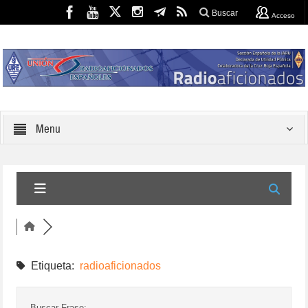
Buscar
Acceso
Menu
Etiqueta:
radioaficionados
Buscar Frase: