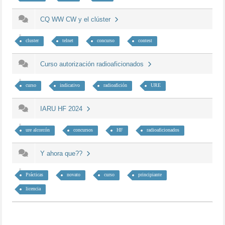
CQ WW CW y el clúster
cluster
telnet
concurso
contest
Curso autorización radioaficionados
curso
indicativo
radioafición
URE
IARU HF 2024
ure alcorcón
concursos
HF
radioaficionados
Y ahora que??
Prácticas
novato
curso
principiante
licencia