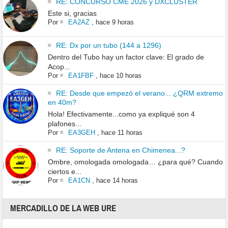
RE: CONCURSO CME 2026 y DXCLUSTER
Este si, gracias
Por
EA2AZ
,
hace 9 horas
RE: Dx por un tubo (144 a 1296)
Dentro del Tubo hay un factor clave: El grado de
Acop...
Por
EA1FBF
,
hace 10 horas
RE: Desde que empezó el verano... ¿QRM extremo
en 40m?
Hola! Efectivamente...como ya expliqué son 4
plafones...
Por
EA3GEH
,
hace 11 horas
RE: Soporte de Antena en Chimenea...?
Ombre, omologada omologada… ¿para qué? Cuando
ciertos e...
Por
EA1CN
,
hace 14 horas
MERCADILLO DE LA WEB URE