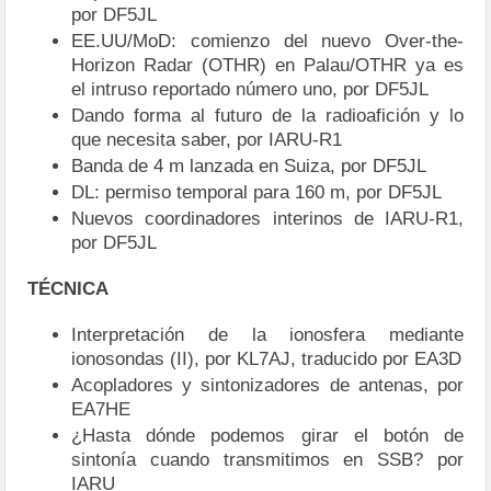
por DF5JL
EE.UU/MoD: comienzo del nuevo Over-the-
Horizon Radar (OTHR) en Palau/OTHR ya es
el intruso reportado número uno, por DF5JL
Dando forma al futuro de la radioafición y lo
que necesita saber, por IARU-R1
Banda de 4 m lanzada en Suiza, por DF5JL
DL: permiso temporal para 160 m, por DF5JL
Nuevos coordinadores interinos de IARU-R1,
por DF5JL
TÉCNICA
Interpretación de la ionosfera mediante
ionosondas (II), por KL7AJ, traducido por EA3D
Acopladores y sintonizadores de antenas, por
EA7HE
¿Hasta dónde podemos girar el botón de
sintonía cuando transmitimos en SSB? por
IARU