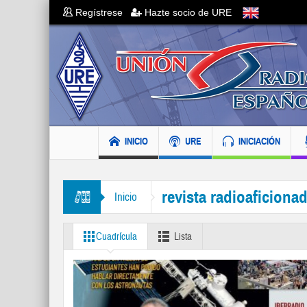
Regístrese
Hazte socio de URE
INICIO
URE
INICIACIÓN
revista radioaficiona
Inicio
Cuadrícula
Lista