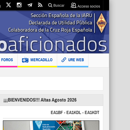
Buscar
Acceso socios
FOROS
MERCADILLO
URE WEB
¡¡¡BIENVENIDOS!!! Altas Agosto 2026
EA1BF - EA1KDL - EA1KDT - EA2FBJ - EA2FJU - 