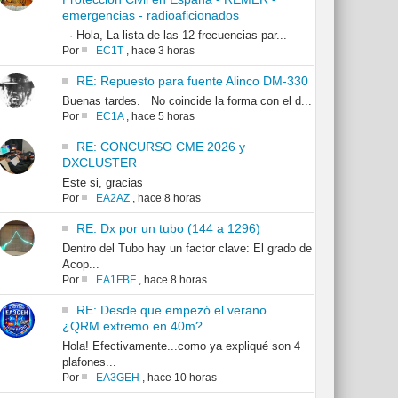
emergencias - radioaficionados
· Hola, La lista de las 12 frecuencias par...
Por
EC1T
,
hace 3 horas
RE: Repuesto para fuente Alinco DM-330
Buenas tardes. No coincide la forma con el d...
Por
EC1A
,
hace 5 horas
RE: CONCURSO CME 2026 y
DXCLUSTER
Este si, gracias
Por
EA2AZ
,
hace 8 horas
RE: Dx por un tubo (144 a 1296)
Dentro del Tubo hay un factor clave: El grado de
Acop...
Por
EA1FBF
,
hace 8 horas
RE: Desde que empezó el verano...
¿QRM extremo en 40m?
Hola! Efectivamente...como ya expliqué son 4
plafones...
Por
EA3GEH
,
hace 10 horas