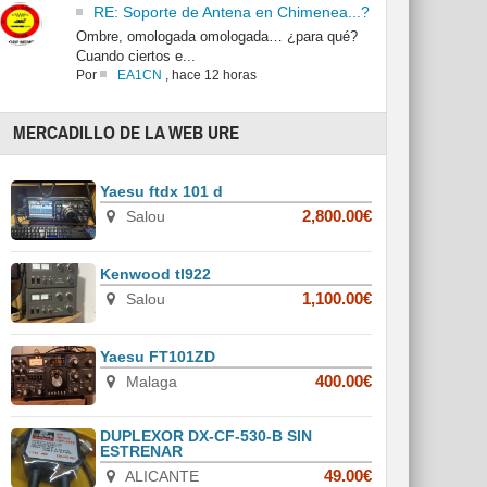
RE: Soporte de Antena en Chimenea...?
Ombre, omologada omologada… ¿para qué?
Cuando ciertos e...
Por
EA1CN
,
hace 12 horas
MERCADILLO DE LA WEB URE
Yaesu ftdx 101 d
Salou
2,800.00€
Kenwood tl922
Salou
1,100.00€
Yaesu FT101ZD
Malaga
400.00€
DUPLEXOR DX-CF-530-B SIN
ESTRENAR
ALICANTE
49.00€