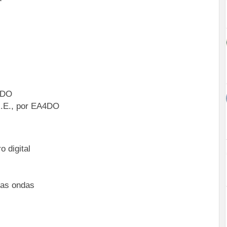
4DO
R.E., por EA4DO
 digital
 las ondas