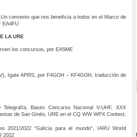
Un convenio que nos beneficia a todos en el Marco de
or EA4FU
E LA URE
irven los concursos, por EA5ME
XIV), Igate APRS, por F4GOH – KF4GOH, traducción de
 Telegrafía, Bases Concurso Nacional V-UHF, XXX
Fiestas de San Ginés, URE en el CQ WW WPX Contest,
o 2021/2022 “Galicia para el mundo“, IARU World
Q 2022