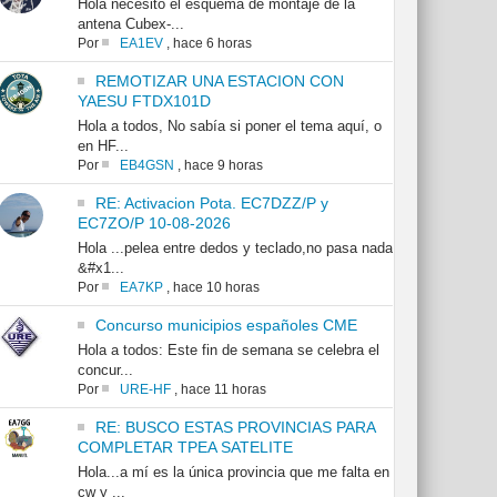
Hola necesito el esquema de montaje de la
antena Cubex-...
Por
EA1EV
,
hace 6 horas
REMOTIZAR UNA ESTACION CON
YAESU FTDX101D
Hola a todos, No sabía si poner el tema aquí, o
en HF...
Por
EB4GSN
,
hace 9 horas
RE: Activacion Pota. EC7DZZ/P y
EC7ZO/P 10-08-2026
Hola ...pelea entre dedos y teclado,no pasa nada
&#x1...
Por
EA7KP
,
hace 10 horas
Concurso municipios españoles CME
Hola a todos: Este fin de semana se celebra el
concur...
Por
URE-HF
,
hace 11 horas
RE: BUSCO ESTAS PROVINCIAS PARA
COMPLETAR TPEA SATELITE
Hola...a mí es la única provincia que me falta en
cw y ...