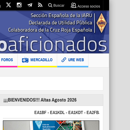
Buscar
Acceso socios
FOROS
MERCADILLO
URE WEB
¡¡¡BIENVENIDOS!!! Altas Agosto 2026
EA1BF - EA1KDL - EA1KDT - EA2FBJ - EA2FJU - EA2FKI 