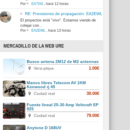
Por
EA7GG
,
hace 12 horas
RE: Previsiones de propagación: EA2EWL
El proyectos está "vivo". Estamos viendo de
cotejar con...
Por
EA2EWL
,
hace 13 horas
MERCADILLO DE LA WEB URE
Busco antena 2M12 de M2 antennas
Vera-playa-
1.00€
Manos libres Telecom AV 1KM
Kenwood rj 45
Ciudad real
30.00€
Fuente lineal 25-30 Amp Voltcraft EP
925
Ciudad real
79.00€
Anytone D 168UV