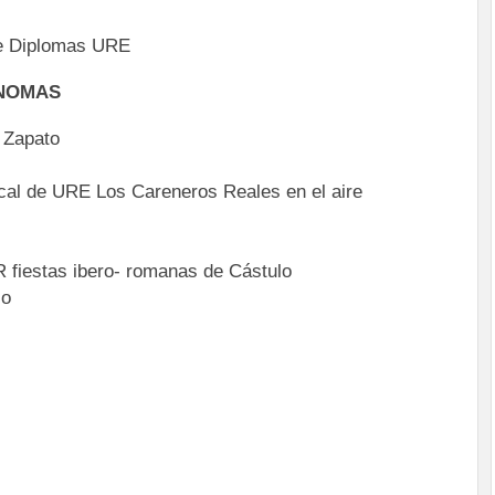
de Diplomas URE
ÓNOMAS
l Zapato
al de URE Los Careneros Reales en el aire
 fiestas ibero- romanas de Cástulo
lo