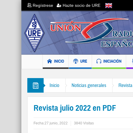
Regístrese
Hazte socio de URE
INICIO
URE
INICIACIÓN
Inicio
Noticias generales
Revista
Revista julio 2022 en PDF
Fecha:
27 junio, 2022
3840 Visitas