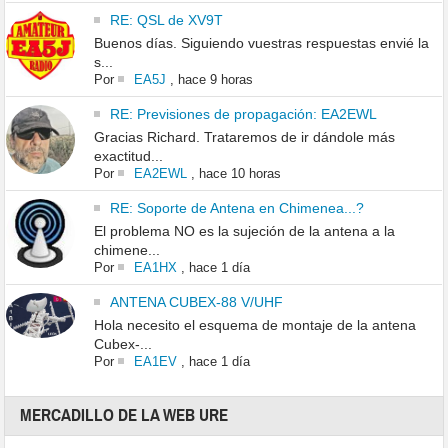
RE: QSL de XV9T
Buenos días. Siguiendo vuestras respuestas envié la
s...
Por
EA5J
,
hace 9 horas
RE: Previsiones de propagación: EA2EWL
Gracias Richard. Trataremos de ir dándole más
exactitud...
Por
EA2EWL
,
hace 10 horas
RE: Soporte de Antena en Chimenea...?
El problema NO es la sujeción de la antena a la
chimene...
Por
EA1HX
,
hace 1 día
ANTENA CUBEX-88 V/UHF
Hola necesito el esquema de montaje de la antena
Cubex-...
Por
EA1EV
,
hace 1 día
MERCADILLO DE LA WEB URE