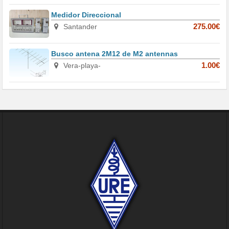
Medidor Direccional
Santander
275.00€
Busco antena 2M12 de M2 antennas
Vera-playa-
1.00€