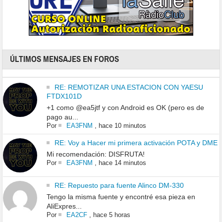
ÚLTIMOS MENSAJES EN FOROS
RE: REMOTIZAR UNA ESTACION CON YAESU
FTDX101D
+1 como @ea5jtf y con Android es OK (pero es de
pago au...
Por
EA3FNM
,
hace 10 minutos
RE: Voy a Hacer mi primera activación POTA y DME
Mi recomendación: DISFRUTA!
Por
EA3FNM
,
hace 14 minutos
RE: Repuesto para fuente Alinco DM-330
Tengo la misma fuente y encontré esa pieza en
AliExpres...
Por
EA2CF
,
hace 5 horas