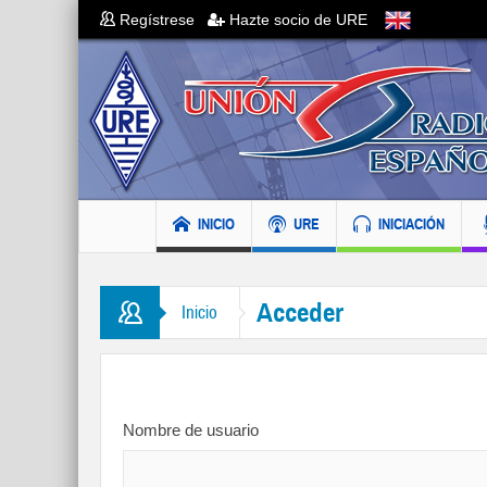
Regístrese
Hazte socio de URE
INICIO
URE
INICIACIÓN
Acceder
Inicio
Nombre de usuario