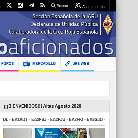
Buscar
Acceso socios
FOROS
MERCADILLO
URE WEB
¡¡¡BIENVENIDOS!!! Altas Agosto 2026
- EA1KDT - EA2FBJ - EA2FJU - EA2FKI - EA3GJO - EA3HWZ - EA3JO - 