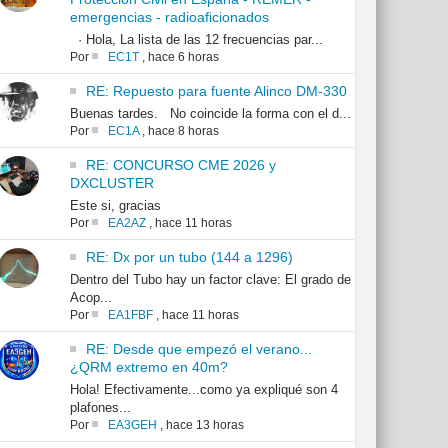
emergencias - radioaficionados
· Hola, La lista de las 12 frecuencias par...
Por
EC1T
,
hace 6 horas
RE: Repuesto para fuente Alinco DM-330
Buenas tardes. No coincide la forma con el d...
Por
EC1A
,
hace 8 horas
RE: CONCURSO CME 2026 y
DXCLUSTER
Este si, gracias
Por
EA2AZ
,
hace 11 horas
RE: Dx por un tubo (144 a 1296)
Dentro del Tubo hay un factor clave: El grado de
Acop...
Por
EA1FBF
,
hace 11 horas
RE: Desde que empezó el verano...
¿QRM extremo en 40m?
Hola! Efectivamente...como ya expliqué son 4
plafones...
Por
EA3GEH
,
hace 13 horas