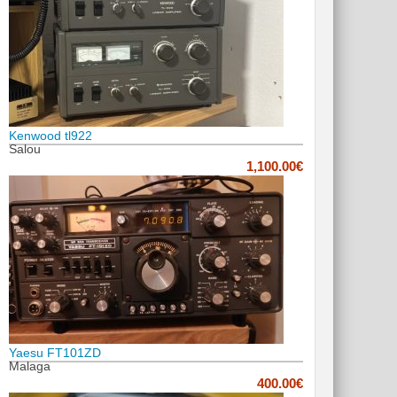
Kenwood tl922
Salou
1,100.00€
Yaesu FT101ZD
Malaga
400.00€