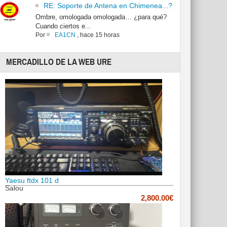
RE: Soporte de Antena en Chimenea...?
Ombre, omologada omologada… ¿para qué?
Cuando ciertos e...
Por
EA1CN
,
hace 15 horas
MERCADILLO DE LA WEB URE
Yaesu ftdx 101 d
Salou
2,800.00€