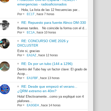
emergencias - radioaficionados
· Hola, La lista de las 12 frecuencias par...
Por
EC1T
,
hace 7 horas
RE: Repuesto para fuente Alinco DM-330
Buenas tardes. No coincide la forma con el d...
Por
EC1A
,
hace 10 horas
RE: CONCURSO CME 2026 y
DXCLUSTER
Este si, gracias
Por
EA2AZ
,
hace 12 horas
RE: Dx por un tubo (144 a 1296)
Dentro del Tubo hay un factor clave: El grado de
Acop...
Por
EA1FBF
,
hace 13 horas
RE: Desde que empezó el verano...
¿QRM extremo en 40m?
Hola! Efectivamente...como ya expliqué son 4
plafones...
Por
EA3GEH
,
hace 14 horas