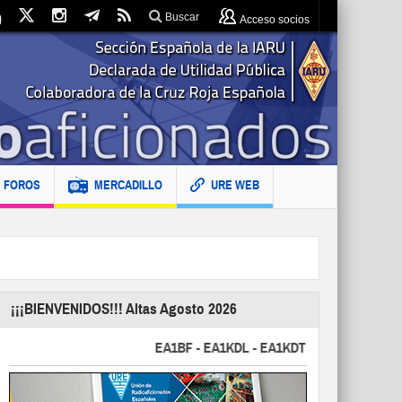
Buscar
Acceso socios
FOROS
MERCADILLO
URE WEB
¡¡¡BIENVENIDOS!!! Altas Agosto 2026
EA1BF - EA1KDL - EA1KDT - EA2FBJ - EA2FJU - 