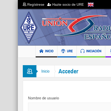
Regístrese
Hazte socio de URE
INICIO
URE
INICIACIÓN
Acceder
Inicio
Nombre de usuario