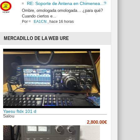
RE: Soporte de Antena en Chimenea...?
Ombre, omologada omologada… ¿para qué?
Cuando ciertos e...
Por
EA1CN
,
hace 16 horas
MERCADILLO DE LA WEB URE
Yaesu ftdx 101 d
Salou
2,800.00€