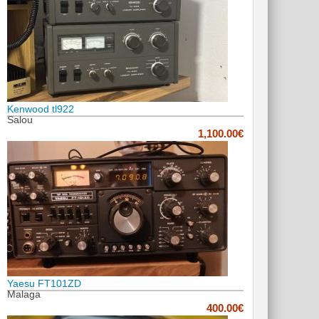
Kenwood tl922
Salou
1,100.00€
Yaesu FT101ZD
Malaga
400.00€