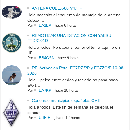
ANTENA CUBEX-88 V/UHF
Hola necesito el esquema de montaje de la antena
Cubex-...
Por
EA1EV
,
hace 6 horas
REMOTIZAR UNA ESTACION CON YAESU
FTDX101D
Hola a todos, No sabía si poner el tema aquí, o en
HF...
Por
EB4GSN
,
hace 9 horas
RE: Activacion Pota. EC7DZZ/P y EC7ZO/P 10-08-
2026
Hola ...pelea entre dedos y teclado,no pasa nada
&#x1...
Por
EA7KP
,
hace 10 horas
Concurso municipios españoles CME
Hola a todos: Este fin de semana se celebra el
concur...
Por
URE-HF
,
hace 12 horas