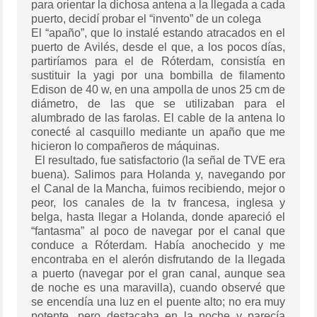
para orientar la dichosa antena a la llegada a cada
puerto, decidí probar el “invento” de un colega
El “apaño”, que lo instalé estando atracados en el
puerto de Avilés, desde el que, a los pocos días,
partiríamos para el de Róterdam, consistía en
sustituir la yagi por una bombilla de filamento
Edison de 40 w, en una ampolla de unos 25 cm de
diámetro, de las que se utilizaban para el
alumbrado de las farolas. El cable de la antena lo
conecté al casquillo mediante un apaño que me
hicieron lo compañeros de máquinas.
El resultado, fue satisfactorio (la señal de TVE era
buena). Salimos para Holanda y, navegando por
el Canal de la Mancha, fuimos recibiendo, mejor o
peor, los canales de la tv francesa, inglesa y
belga, hasta llegar a Holanda, donde apareció el
“fantasma” al poco de navegar por el canal que
conduce a Róterdam. Había anochecido y me
encontraba en el alerón disfrutando de la llegada
a puerto (navegar por el gran canal, aunque sea
de noche es una maravilla), cuando observé que
se encendía una luz en el puente alto; no era muy
potente, pero destacaba en la noche y parecía