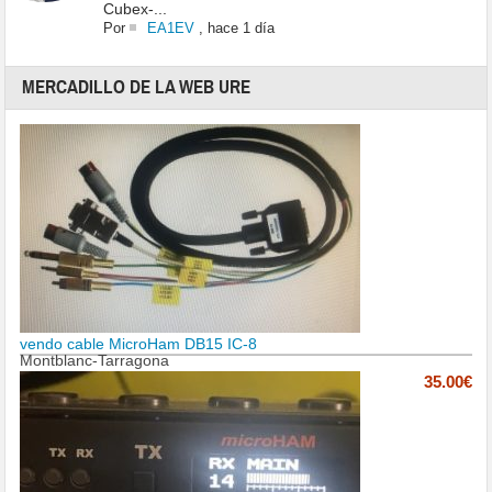
Cubex-...
Por
EA1EV
,
hace 1 día
MERCADILLO DE LA WEB URE
vendo cable MicroHam DB15 IC-8
Montblanc-Tarragona
35.00€