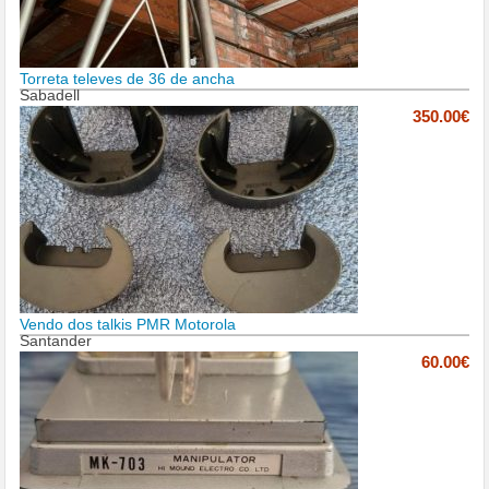
Torreta televes de 36 de ancha
Sabadell
350.00€
Vendo dos talkis PMR Motorola
Santander
60.00€