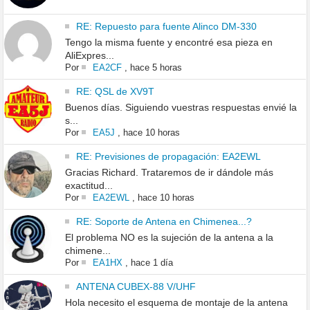
RE: Repuesto para fuente Alinco DM-330
Tengo la misma fuente y encontré esa pieza en
AliExpres...
Por
EA2CF
,
hace 5 horas
RE: QSL de XV9T
Buenos días. Siguiendo vuestras respuestas envié la
s...
Por
EA5J
,
hace 10 horas
RE: Previsiones de propagación: EA2EWL
Gracias Richard. Trataremos de ir dándole más
exactitud...
Por
EA2EWL
,
hace 10 horas
RE: Soporte de Antena en Chimenea...?
El problema NO es la sujeción de la antena a la
chimene...
Por
EA1HX
,
hace 1 día
ANTENA CUBEX-88 V/UHF
Hola necesito el esquema de montaje de la antena