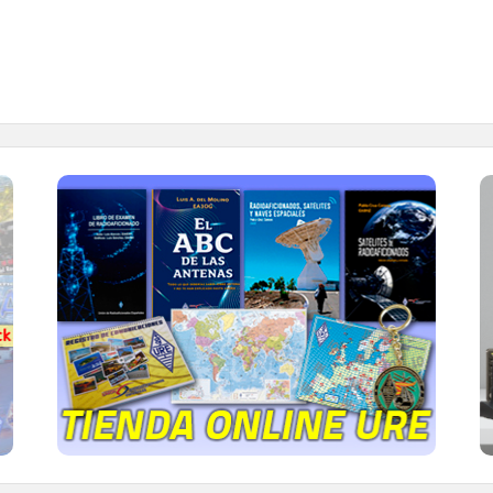
TIENDA ONLINE URE
Publicaciones, mapas, polos, camisetas,
gorras, tazas, forros polares y mucho más...
IR A LA TIENDA DE URE