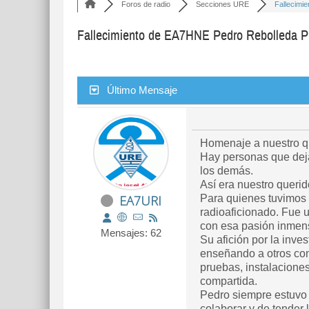
Foros de radio
Secciones URE
Fallecimie
Fallecimiento de EA7HNE Pedro Rebolleda Pi
Último Mensaje
Homenaje a nuestro 
Hay personas que deja
los demás.
Así era nuestro quer
EA7URI
Para quienes tuvimos 
radioaficionado. Fue 
con esa pasión inmens
Mensajes: 62
Su afición por la inve
enseñando a otros co
pruebas, instalacione
compartida.
Pedro siempre estuvo
colaborar y de tender