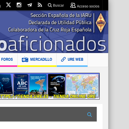
Buscar
Acceso socios
FOROS
MERCADILLO
URE WEB