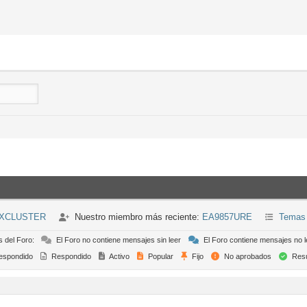
DXCLUSTER
Nuestro miembro más reciente:
EA9857URE
Temas 
s del Foro:
El Foro no contiene mensajes sin leer
El Foro contiene mensajes no l
espondido
Respondido
Activo
Popular
Fijo
No aprobados
Resu