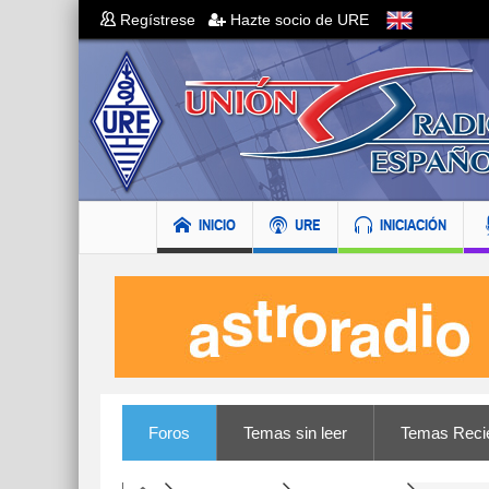
Regístrese
Hazte socio de URE
INICIO
URE
INICIACIÓN
Foros
Temas sin leer
Temas Reci