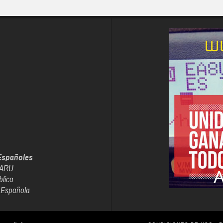
Españoles
IARU
blica
 Española