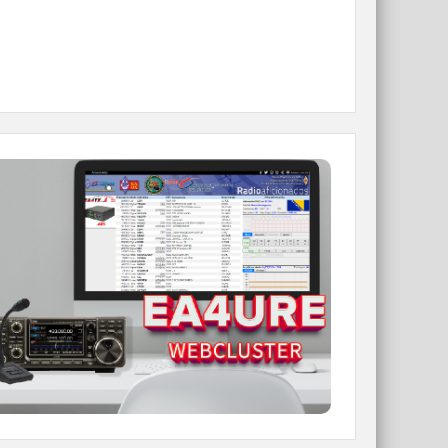
WEBCLUSTER EA4URE
Conoce el nuevo WebCluster de URE,
ahora con nuevos filtros e información y
compatible con GDURE
IR A WEBCLUSTER