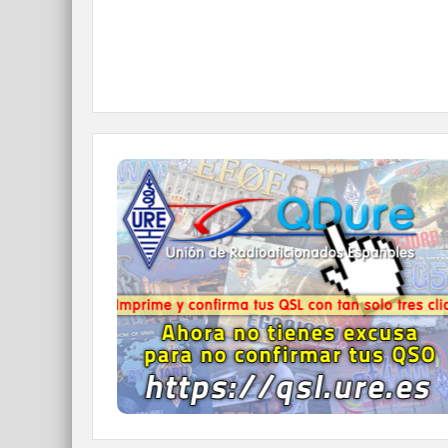
QDURE - https://qsl.ure.es
Imprime y confirma tus QSL en tan solo tres
click.
Nunca fue tan fácil y cómodo
el confirmar tus contactos.
IR A QDURE