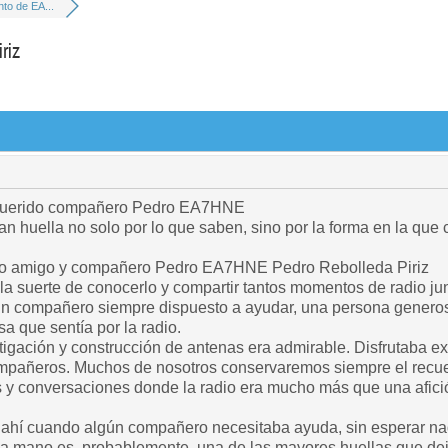
nto de EA...
riz
querido compañero Pedro EA7HNE
n huella no solo por lo que saben, sino por la forma en la que
ido amigo y compañero Pedro EA7HNE Pedro Rebolleda Piriz
la suerte de conocerlo y compartir tantos momentos de radio ju
un compañero siempre dispuesto a ayudar, una persona generos
a que sentía por la radio.
stigación y construcción de antenas era admirable. Disfrutaba 
mpañeros. Muchos de nosotros conservaremos siempre el recue
s y conversaciones donde la radio era mucho más que una afici
 ahí cuando algún compañero necesitaba ayuda, sin esperar na
 la mano es, probablemente, una de las mayores huellas que dej